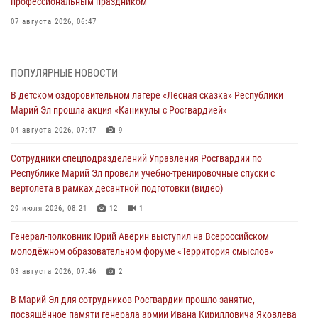
профессиональным праздником
07 августа 2026, 06:47
Начальник отдела вневедомственной охраны Управления
Росгвардии по Республике Марий Эл принял участие во
ПОПУЛЯРНЫЕ НОВОСТИ
Всероссийском семинаре в Нижнем Новгороде (видео)
В детском оздоровительном лагере «Лесная сказка» Республики
07 августа 2026, 06:25
8
1
Марий Эл прошла акция «Каникулы с Росгвардией»
Команда «Росгвардия» принимает участие в военно-спортивном
04 августа 2026, 07:47
9
многоборье «Акпатыр» в Марий Эл
Сотрудники спецподразделений Управления Росгвардии по
07 августа 2026, 05:43
10
Республике Марий Эл провели учебно-тренировочные спуски с
вертолета в рамках десантной подготовки (видео)
Представитель вневедомственной охраны Управления Росгвардии
по Республике Марий Эл принял участие в учебно-методическом
29 июля 2026, 08:21
12
1
сборе Росгвардии в Ижевске
Генерал-полковник Юрий Аверин выступил на Всероссийском
06 августа 2026, 09:37
10
молодёжном образовательном форуме «Территория смыслов»
В Марий Эл сотрудники ЛРР Росгвардии за прошедший месяц
03 августа 2026, 07:46
2
провели более 90 проверок мест хранения гражданского оружия
В Марий Эл для сотрудников Росгвардии прошло занятие,
06 августа 2026, 08:00
посвящённое памяти генерала армии Ивана Кирилловича Яковлева