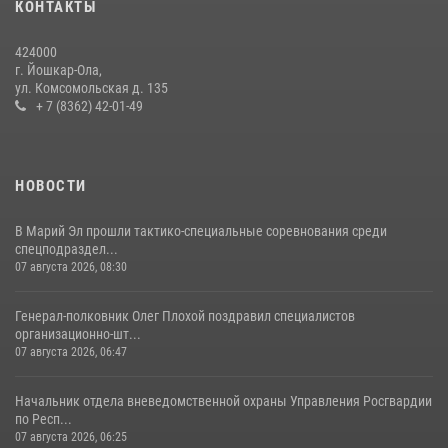
КОНТАКТЫ
Управление Росгвардии по Республике Марий Эл продолжает
знакомить граждан со службой в войсках национальной гвардии
424000
(видео)
г. Йошкар-Ола,
11 июля 2026, 06:20
9
1
ул. Комсомольская д. 135
+ 7 (8362) 42-01-49
В Йошкар-Оле росгвардейцы приняли участие в торжествах,
посвященных дню памяти небесного покровителя ведомства
(видео)
НОВОСТИ
28 июля 2026, 11:52
16
1
В Марий Эл прошли тактико-специальные соревнования среди
спецподраздел...
07 августа 2026, 08:30
Генерал-полковник Олег Плохой поздравил специалистов
организационно-шт...
07 августа 2026, 06:47
Начальник отдела вневедомственной охраны Управления Росгвардии
по Респ...
07 августа 2026, 06:25