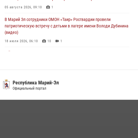
В Марий Эл сотрудники вневедомственной охраны Росгвардии за
05 августа 2026, 09:10
1
прошедший месяц задержали 19 нарушителей
В Марий Эл сотрудники ОМОН «Таир» Росгвардии провели
05 августа 2026, 09:44
патриотическую встречу с детьми в лагере имени Володи Дубинина
(видео)
18 июля 2026, 06:10
10
1
В Йошкар-Оле для сотрудников Росгвардии провели занятие по
антикоррупционной тематике
04 августа 2026, 06:06
2
В Марий Эл сотрудники Росгвардии присоединились к масштабной
Республика Марий-Эл
донорской акции (видео)
Официальный портал
30 июля 2026, 12:42
8
1
В Йошкар-Оле руководство и сотрудники регионального управления
Росгвардии почтили память героя, погибшего при исполнении
служебного долга
24 июля 2026, 09:30
6