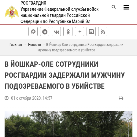
РОСГВАРДИЯ
Управление Федеральной службы войск
национальной гвардии Российской
Федерации по Республике Марий Эл
Главная
Новости
В Йошкар-Оле сотрудники Росгвардии задержали
мужчину подозреваемого в убийстве
В ЙОШКАР-ОЛЕ СОТРУДНИКИ
РОСГВАРДИИ ЗАДЕРЖАЛИ МУЖЧИНУ
ПОДОЗРЕВАЕМОГО В УБИЙСТВЕ
01 октября 2020, 14:57
С
о
т
р