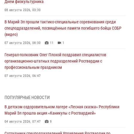
Днем физкультурника
08 августа 2026, 03:30
В Марий Эл прошли тактико-специальные соревнования среди
спецподразделений, посвящённые памяти погибшего бойца СОБР
(видео)
07 августа 2026, 08:30
11
1
Генерал-полковник Олег Плохой поздравил специалистов
организационно-штатных подразделений Росгвардии с
профессиональным праздником
07 августа 2026, 06:47
Начальник отдела вневедомственной охраны Управления
Росгвардии по Республике Марий Эл принял участие во
ПОПУЛЯРНЫЕ НОВОСТИ
Всероссийском семинаре в Нижнем Новгороде (видео)
В детском оздоровительном лагере «Лесная сказка» Республики
07 августа 2026, 06:25
8
1
Марий Эл прошла акция «Каникулы с Росгвардией»
Команда «Росгвардия» принимает участие в военно-спортивном
04 августа 2026, 07:47
9
многоборье «Акпатыр» в Марий Эл
Сотрудники спецподразделений Управления Росгвардии по