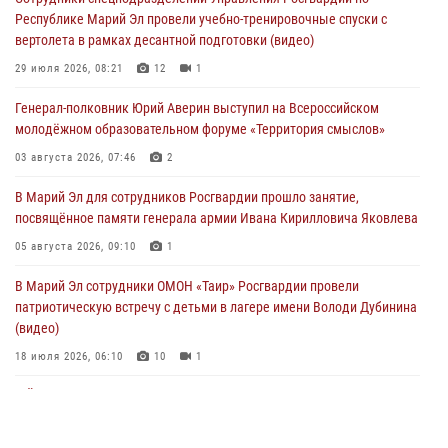
07 августа 2026, 05:43
10
Республике Марий Эл провели учебно-тренировочные спуски с
вертолета в рамках десантной подготовки (видео)
Представитель вневедомственной охраны Управления Росгвардии
по Республике Марий Эл принял участие в учебно-методическом
29 июля 2026, 08:21
12
1
сборе Росгвардии в Ижевске
Генерал-полковник Юрий Аверин выступил на Всероссийском
06 августа 2026, 09:37
10
молодёжном образовательном форуме «Территория смыслов»
В Марий Эл сотрудники ЛРР Росгвардии за прошедший месяц
03 августа 2026, 07:46
2
провели более 90 проверок мест хранения гражданского оружия
В Марий Эл для сотрудников Росгвардии прошло занятие,
06 августа 2026, 08:00
посвящённое памяти генерала армии Ивана Кирилловича Яковлева
В Марий Эл сотрудники вневедомственной охраны Росгвардии за
05 августа 2026, 09:10
1
прошедший месяц задержали 19 нарушителей
В Марий Эл сотрудники ОМОН «Таир» Росгвардии провели
05 августа 2026, 09:44
патриотическую встречу с детьми в лагере имени Володи Дубинина
(видео)
18 июля 2026, 06:10
10
1
В Йошкар-Оле для сотрудников Росгвардии провели занятие по
антикоррупционной тематике
04 августа 2026, 06:06
2