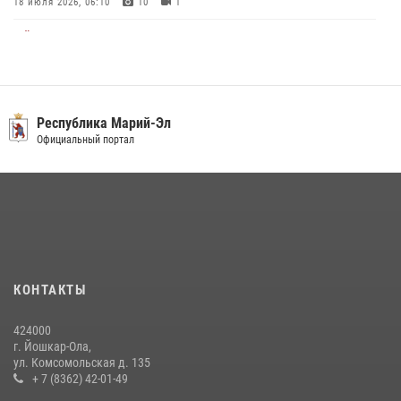
18 июля 2026, 06:10
10
1
В Йошкар-Оле для сотрудников Росгвардии провели занятие по
антикоррупционной тематике
04 августа 2026, 06:06
2
В Марий Эл сотрудники Росгвардии присоединились к масштабной
Республика Марий-Эл
донорской акции (видео)
Официальный портал
30 июля 2026, 12:42
8
1
В Йошкар-Оле руководство и сотрудники регионального управления
Росгвардии почтили память героя, погибшего при исполнении
служебного долга
24 июля 2026, 09:30
6
КОНТАКТЫ
Росгвардейцы в Республике Марий Эл приняли участие в
праздновании Дня семьи, любви и верности (видео)
424000
08 июля 2026, 13:48
16
1
г. Йошкар-Ола,
ул. Комсомольская д. 135
Управление Росгвардии по Республике Марий Эл приняло участие в
+ 7 (8362) 42-01-49
охране общественного порядка в День семьи, любви и верности