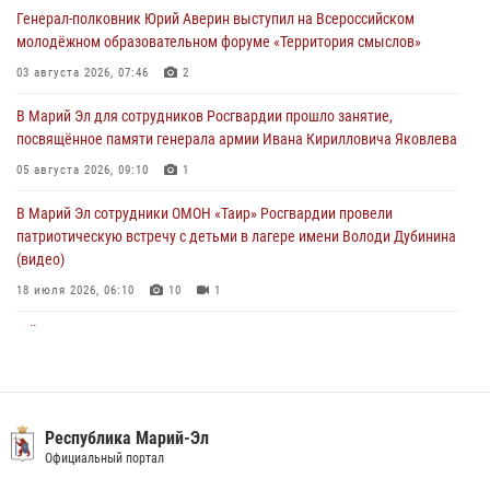
05 августа 2026, 09:10
1
Генерал-полковник Юрий Аверин выступил на Всероссийском
молодёжном образовательном форуме «Территория смыслов»
В детском оздоровительном лагере «Лесная сказка» Республики
Марий Эл прошла акция «Каникулы с Росгвардией»
03 августа 2026, 07:46
2
04 августа 2026, 07:47
9
В Марий Эл для сотрудников Росгвардии прошло занятие,
посвящённое памяти генерала армии Ивана Кирилловича Яковлева
Сотрудники Центра лицензионно-разрешительной работы
Управления Росгвардии по Республике Марий Эл приняли участие в
05 августа 2026, 09:10
1
совещании по вопросам организации летне-осеннего сезона охоты
В Марий Эл сотрудники ОМОН «Таир» Росгвардии провели
04 августа 2026, 06:46
патриотическую встречу с детьми в лагере имени Володи Дубинина
(видео)
18 июля 2026, 06:10
10
1
В Йошкар-Оле для сотрудников Росгвардии провели занятие по
антикоррупционной тематике
04 августа 2026, 06:06
2
В Марий Эл сотрудники Росгвардии присоединились к масштабной
Республика Марий-Эл
донорской акции (видео)
Официальный портал
30 июля 2026, 12:42
8
1