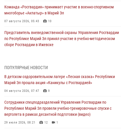
Команда «Росгвардия» принимает участие в военно-спортивном
многоборье «Акпатыр» в Марий Эл
07 августа 2026, 05:43
10
Представитель вневедомственной охраны Управления Росгвардии
по Республике Марий Эл принял участие в учебно-методическом
сборе Росгвардии в Ижевске
06 августа 2026, 09:37
10
В Марий Эл сотрудники ЛРР Росгвардии за прошедший месяц
ПОПУЛЯРНЫЕ НОВОСТИ
провели более 90 проверок мест хранения гражданского оружия
В детском оздоровительном лагере «Лесная сказка» Республики
06 августа 2026, 08:00
Марий Эл прошла акция «Каникулы с Росгвардией»
В Марий Эл сотрудники вневедомственной охраны Росгвардии за
04 августа 2026, 07:47
9
прошедший месяц задержали 19 нарушителей
Сотрудники спецподразделений Управления Росгвардии по
05 августа 2026, 09:44
Республике Марий Эл провели учебно-тренировочные спуски с
вертолета в рамках десантной подготовки (видео)
В Марий Эл для сотрудников Росгвардии прошло занятие,
посвящённое памяти генерала армии Ивана Кирилловича Яковлева
29 июля 2026, 08:21
12
1