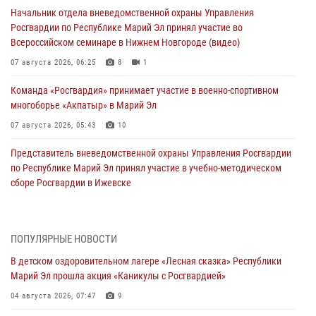
Начальник отдела вневедомственной охраны Управления
Росгвардии по Республике Марий Эл принял участие во
Всероссийском семинаре в Нижнем Новгороде (видео)
07 августа 2026, 06:25
8
1
Команда «Росгвардия» принимает участие в военно-спортивном
многоборье «Акпатыр» в Марий Эл
07 августа 2026, 05:43
10
Представитель вневедомственной охраны Управления Росгвардии
по Республике Марий Эл принял участие в учебно-методическом
сборе Росгвардии в Ижевске
06 августа 2026, 09:37
10
В Марий Эл сотрудники ЛРР Росгвардии за прошедший месяц
ПОПУЛЯРНЫЕ НОВОСТИ
провели более 90 проверок мест хранения гражданского оружия
В детском оздоровительном лагере «Лесная сказка» Республики
06 августа 2026, 08:00
Марий Эл прошла акция «Каникулы с Росгвардией»
В Марий Эл сотрудники вневедомственной охраны Росгвардии за
04 августа 2026, 07:47
9
прошедший месяц задержали 19 нарушителей