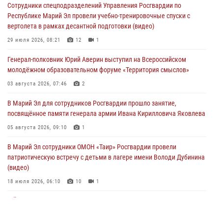
Сотрудники спецподразделений Управления Росгвардии по
05 августа 2026, 09:44
Республике Марий Эл провели учебно-тренировочные спуски с
вертолета в рамках десантной подготовки (видео)
В Марий Эл для сотрудников Росгвардии прошло занятие,
посвящённое памяти генерала армии Ивана Кирилловича Яковлева
29 июля 2026, 08:21
12
1
05 августа 2026, 09:10
1
Генерал-полковник Юрий Аверин выступил на Всероссийском
молодёжном образовательном форуме «Территория смыслов»
В детском оздоровительном лагере «Лесная сказка» Республики
Марий Эл прошла акция «Каникулы с Росгвардией»
03 августа 2026, 07:46
2
04 августа 2026, 07:47
9
В Марий Эл для сотрудников Росгвардии прошло занятие,
посвящённое памяти генерала армии Ивана Кирилловича Яковлева
Сотрудники Центра лицензионно-разрешительной работы
Управления Росгвардии по Республике Марий Эл приняли участие в
05 августа 2026, 09:10
1
совещании по вопросам организации летне-осеннего сезона охоты
В Марий Эл сотрудники ОМОН «Таир» Росгвардии провели
04 августа 2026, 06:46
патриотическую встречу с детьми в лагере имени Володи Дубинина
(видео)
18 июля 2026, 06:10
10
1
В Йошкар-Оле для сотрудников Росгвардии провели занятие по
антикоррупционной тематике