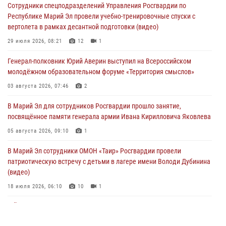
Сотрудники спецподразделений Управления Росгвардии по
07 августа 2026, 05:43
10
Республике Марий Эл провели учебно-тренировочные спуски с
вертолета в рамках десантной подготовки (видео)
Представитель вневедомственной охраны Управления Росгвардии
по Республике Марий Эл принял участие в учебно-методическом
29 июля 2026, 08:21
12
1
сборе Росгвардии в Ижевске
Генерал-полковник Юрий Аверин выступил на Всероссийском
06 августа 2026, 09:37
10
молодёжном образовательном форуме «Территория смыслов»
В Марий Эл сотрудники ЛРР Росгвардии за прошедший месяц
03 августа 2026, 07:46
2
провели более 90 проверок мест хранения гражданского оружия
В Марий Эл для сотрудников Росгвардии прошло занятие,
06 августа 2026, 08:00
посвящённое памяти генерала армии Ивана Кирилловича Яковлева
В Марий Эл сотрудники вневедомственной охраны Росгвардии за
05 августа 2026, 09:10
1
прошедший месяц задержали 19 нарушителей
В Марий Эл сотрудники ОМОН «Таир» Росгвардии провели
05 августа 2026, 09:44
патриотическую встречу с детьми в лагере имени Володи Дубинина
(видео)
18 июля 2026, 06:10
10
1
В Йошкар-Оле для сотрудников Росгвардии провели занятие по
антикоррупционной тематике