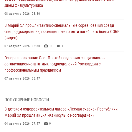
Днем физкультурника
08 августа 2026, 03:30
В Марий Эл прошли тактико-специальные соревнования среди
спецподразделений, посвящённые памяти погибшего бойца СОБР
(видео)
07 августа 2026, 08:30
11
1
Генерал-полковник Олег Плохой поздравил специалистов
организационно-штатных подразделений Росгвардии с
профессиональным праздником
07 августа 2026, 06:47
Начальник отдела вневедомственной охраны Управления
Росгвардии по Республике Марий Эл принял участие во
ПОПУЛЯРНЫЕ НОВОСТИ
Всероссийском семинаре в Нижнем Новгороде (видео)
В детском оздоровительном лагере «Лесная сказка» Республики
07 августа 2026, 06:25
8
1
Марий Эл прошла акция «Каникулы с Росгвардией»
Команда «Росгвардия» принимает участие в военно-спортивном
04 августа 2026, 07:47
9
многоборье «Акпатыр» в Марий Эл