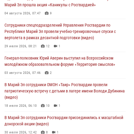
Марий Эл прошла акция «Каникулы с Росгвардией»
Раимкуля Малахбекова
04 августа 2026, 07:47
9
03 августа 2026, 06:52
7
Сотрудники спецподразделений Управления Росгвардии по
Центральная войсковая комендатура Росгвардии отмечает день
Республике Марий Эл провели учебно-тренировочные спуски с
образования 2 августа
вертолета в рамках десантной подготовки (видео)
02 августа 2026, 11:44
29 июля 2026, 08:21
12
1
В Росгвардии вспоминают российских воинов, погибших в Первой
Генерал-полковник Юрий Аверин выступил на Всероссийском
мировой войне 1914-1918 годов
молодёжном образовательном форуме «Территория смыслов»
01 августа 2026, 11:42
03 августа 2026, 07:46
2
1 августа – День дежурной службы войск национальной гвардии
В Марий Эл сотрудники ОМОН «Таир» Росгвардии провели
Российской Федерации
патриотическую встречу с детьми в лагере имени Володи Дубинина
01 августа 2026, 06:40
(видео)
18 июля 2026, 06:10
10
1
В Марий Эл сотрудники Росгвардии присоединились к масштабной
донорской акции (видео)
30 июля 2026, 12:42
8
1