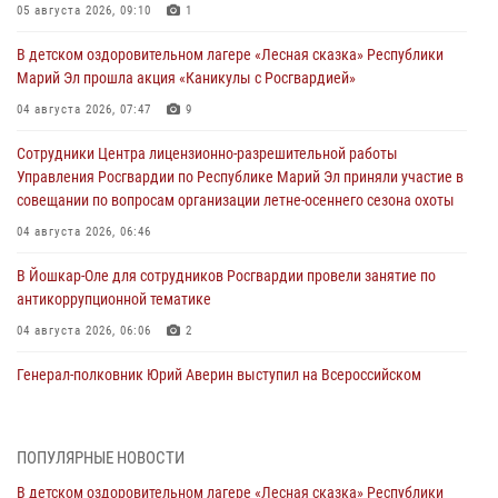
05 августа 2026, 09:10
1
В детском оздоровительном лагере «Лесная сказка» Республики
Марий Эл прошла акция «Каникулы с Росгвардией»
04 августа 2026, 07:47
9
Сотрудники Центра лицензионно-разрешительной работы
Управления Росгвардии по Республике Марий Эл приняли участие в
совещании по вопросам организации летне-осеннего сезона охоты
04 августа 2026, 06:46
В Йошкар-Оле для сотрудников Росгвардии провели занятие по
антикоррупционной тематике
04 августа 2026, 06:06
2
Генерал-полковник Юрий Аверин выступил на Всероссийском
молодёжном образовательном форуме «Территория смыслов»
03 августа 2026, 07:46
2
ПОПУЛЯРНЫЕ НОВОСТИ
Росгвардейцы в Марий Эл обеспечили правопорядок в ходе
В детском оздоровительном лагере «Лесная сказка» Республики
празднования Дня ВДВ и проведения матчевого турнира на Кубок