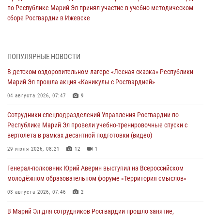
по Республике Марий Эл принял участие в учебно-методическом
сборе Росгвардии в Ижевске
06 августа 2026, 09:37
10
В Марий Эл сотрудники ЛРР Росгвардии за прошедший месяц
ПОПУЛЯРНЫЕ НОВОСТИ
провели более 90 проверок мест хранения гражданского оружия
В детском оздоровительном лагере «Лесная сказка» Республики
06 августа 2026, 08:00
Марий Эл прошла акция «Каникулы с Росгвардией»
В Марий Эл сотрудники вневедомственной охраны Росгвардии за
04 августа 2026, 07:47
9
прошедший месяц задержали 19 нарушителей
Сотрудники спецподразделений Управления Росгвардии по
05 августа 2026, 09:44
Республике Марий Эл провели учебно-тренировочные спуски с
вертолета в рамках десантной подготовки (видео)
В Марий Эл для сотрудников Росгвардии прошло занятие,
посвящённое памяти генерала армии Ивана Кирилловича Яковлева
29 июля 2026, 08:21
12
1
05 августа 2026, 09:10
1
Генерал-полковник Юрий Аверин выступил на Всероссийском
молодёжном образовательном форуме «Территория смыслов»
В детском оздоровительном лагере «Лесная сказка» Республики
Марий Эл прошла акция «Каникулы с Росгвардией»
03 августа 2026, 07:46
2
04 августа 2026, 07:47
9
В Марий Эл для сотрудников Росгвардии прошло занятие,