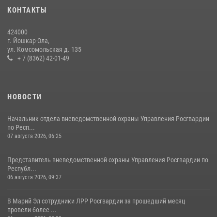
КОНТАКТЫ
Росгвардейцы в Республике Марий Эл приняли участие в
праздновании Дня семьи, любви и верности (видео)
424000
08 июля 2026, 13:48
16
1
г. Йошкар-Ола,
ул. Комсомольская д. 135
Управление Росгвардии по Республике Марий Эл приняло участие в
+ 7 (8362) 42-01-49
охране общественного порядка в День семьи, любви и верности
09 июля 2026, 06:04
3
НОВОСТИ
Начальник отдела вневедомственной охраны Управления Росгвардии
по Респ...
07 августа 2026, 06:25
Представитель вневедомственной охраны Управления Росгвардии по
Республ...
06 августа 2026, 09:37
В Марий Эл сотрудники ЛРР Росгвардии за прошедший месяц
провели более ...