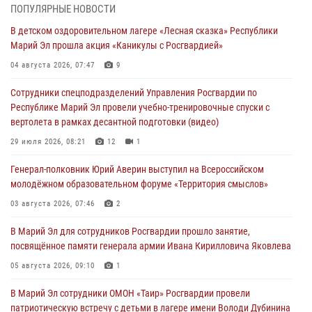
Росгвардии по Республике Марий Эл принял участие во
ПОПУЛЯРНЫЕ НОВОСТИ
Всероссийском семинаре в Нижнем Новгороде (видео)
В детском оздоровительном лагере «Лесная сказка» Республики
07 августа 2026, 06:25
8
1
Марий Эл прошла акция «Каникулы с Росгвардией»
Команда «Росгвардия» принимает участие в военно-спортивном
04 августа 2026, 07:47
9
многоборье «Акпатыр» в Марий Эл
Сотрудники спецподразделений Управления Росгвардии по
07 августа 2026, 05:43
10
Республике Марий Эл провели учебно-тренировочные спуски с
вертолета в рамках десантной подготовки (видео)
Представитель вневедомственной охраны Управления Росгвардии
по Республике Марий Эл принял участие в учебно-методическом
29 июля 2026, 08:21
12
1
сборе Росгвардии в Ижевске
Генерал-полковник Юрий Аверин выступил на Всероссийском
06 августа 2026, 09:37
10
молодёжном образовательном форуме «Территория смыслов»
В Марий Эл сотрудники ЛРР Росгвардии за прошедший месяц
03 августа 2026, 07:46
2
провели более 90 проверок мест хранения гражданского оружия
В Марий Эл для сотрудников Росгвардии прошло занятие,
06 августа 2026, 08:00
посвящённое памяти генерала армии Ивана Кирилловича Яковлева
В Марий Эл сотрудники вневедомственной охраны Росгвардии за
05 августа 2026, 09:10
1
прошедший месяц задержали 19 нарушителей
В Марий Эл сотрудники ОМОН «Таир» Росгвардии провели
05 августа 2026, 09:44
патриотическую встречу с детьми в лагере имени Володи Дубинина