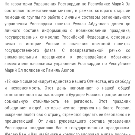
На территории Управления Росгвардии по Республике Марий Эл
состоялся торжественный митинг, в рамках которого старший
помощник группы по работе с личным составом регионального
управления Росгвардии капитан Руслан Абдуллаев довел до
личного состава информацию о возникновении праздника,
государственных символах Российской Федерации, основных
вехах в истории России и значении цветовой палитры
государственного флага. С поздравительной речью со
знаменательным праздником к росгвардейцам обратился
заместитель начальника управления Росгвардии по Республике
Марий Эл полковник Рамиль Аюпов.
«12 июня символизирует единство нашего Отечества, его свободу
и независимость. Этот день напоминает о нашей общей
ответственности за настоящее и будущее России, процветание и
социальную стабильность ее регионов. Этот праздник
объединяет людей, которые честно трудятся на благо России,
искренне любят свою страну, стремятся сделать ее безопасной и
процветающей. От лица руководящего состава управления
Росгвардии поздравляю Вас с государственным праздником.
Желаю Вам и Вашим близким крепкого здоровья, мира и добра», -