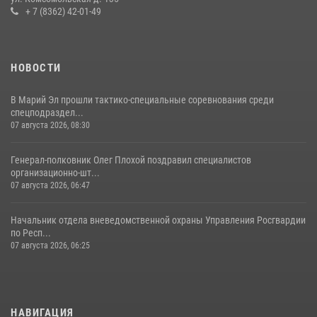
Управление Росгвардии по Республике Марий Эл продолжает
+ 7 (8362) 42-01-49
знакомить граждан со службой в войсках национальной гвардии
(видео)
11 июля 2026, 06:20
9
1
НОВОСТИ
В Марий Эл прошли тактико-специальные соревнования среди
спецподраздел...
07 августа 2026, 08:30
Генерал-полковник Олег Плохой поздравил специалистов
организационно-шт...
07 августа 2026, 06:47
Начальник отдела вневедомственной охраны Управления Росгвардии
по Респ...
07 августа 2026, 06:25
НАВИГАЦИЯ