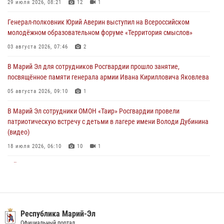
по Республике Марий Эл принял участие в учебно-методическом
29 июля 2026, 08:21
12
1
сборе Росгвардии в Ижевске
Генерал-полковник Юрий Аверин выступил на Всероссийском
06 августа 2026, 09:37
10
молодёжном образовательном форуме «Территория смыслов»
В Марий Эл сотрудники ЛРР Росгвардии за прошедший месяц
03 августа 2026, 07:46
2
провели более 90 проверок мест хранения гражданского оружия
В Марий Эл для сотрудников Росгвардии прошло занятие,
06 августа 2026, 08:00
посвящённое памяти генерала армии Ивана Кирилловича Яковлева
В Марий Эл сотрудники вневедомственной охраны Росгвардии за
05 августа 2026, 09:10
1
прошедший месяц задержали 19 нарушителей
В Марий Эл сотрудники ОМОН «Таир» Росгвардии провели
05 августа 2026, 09:44
патриотическую встречу с детьми в лагере имени Володи Дубинина
(видео)
18 июля 2026, 06:10
10
1
В Йошкар-Оле для сотрудников Росгвардии провели занятие по
антикоррупционной тематике
04 августа 2026, 06:06
2
В Марий Эл сотрудники Росгвардии присоединились к масштабной
Республика Марий-Эл
донорской акции (видео)
Официальный портал