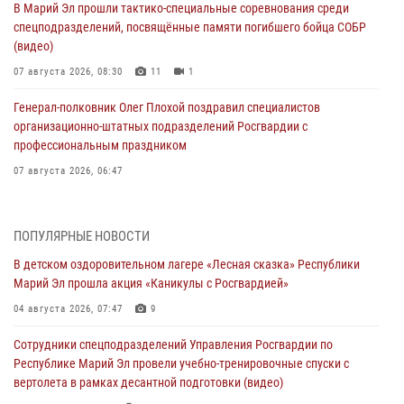
В Марий Эл прошли тактико-специальные соревнования среди
спецподразделений, посвящённые памяти погибшего бойца СОБР
(видео)
07 августа 2026, 08:30
11
1
Генерал-полковник Олег Плохой поздравил специалистов
организационно-штатных подразделений Росгвардии с
профессиональным праздником
07 августа 2026, 06:47
Начальник отдела вневедомственной охраны Управления
Росгвардии по Республике Марий Эл принял участие во
ПОПУЛЯРНЫЕ НОВОСТИ
Всероссийском семинаре в Нижнем Новгороде (видео)
В детском оздоровительном лагере «Лесная сказка» Республики
07 августа 2026, 06:25
8
1
Марий Эл прошла акция «Каникулы с Росгвардией»
Команда «Росгвардия» принимает участие в военно-спортивном
04 августа 2026, 07:47
9
многоборье «Акпатыр» в Марий Эл
Сотрудники спецподразделений Управления Росгвардии по
07 августа 2026, 05:43
10
Республике Марий Эл провели учебно-тренировочные спуски с
вертолета в рамках десантной подготовки (видео)
Представитель вневедомственной охраны Управления Росгвардии