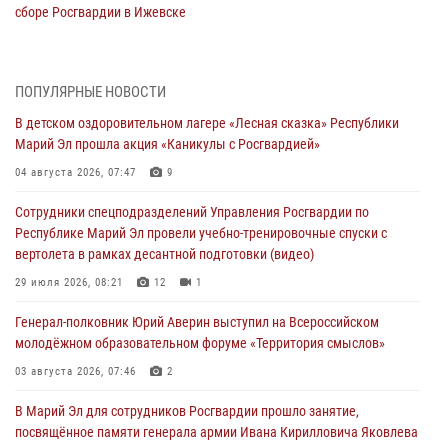
сборе Росгвардии в Ижевске
06 августа 2026, 09:37
10
В Марий Эл сотрудники ЛРР Росгвардии за прошедший месяц
ПОПУЛЯРНЫЕ НОВОСТИ
провели более 90 проверок мест хранения гражданского оружия
В детском оздоровительном лагере «Лесная сказка» Республики
06 августа 2026, 08:00
Марий Эл прошла акция «Каникулы с Росгвардией»
В Марий Эл сотрудники вневедомственной охраны Росгвардии за
04 августа 2026, 07:47
9
прошедший месяц задержали 19 нарушителей
Сотрудники спецподразделений Управления Росгвардии по
05 августа 2026, 09:44
Республике Марий Эл провели учебно-тренировочные спуски с
вертолета в рамках десантной подготовки (видео)
В Марий Эл для сотрудников Росгвардии прошло занятие,
посвящённое памяти генерала армии Ивана Кирилловича Яковлева
29 июля 2026, 08:21
12
1
05 августа 2026, 09:10
1
Генерал-полковник Юрий Аверин выступил на Всероссийском
молодёжном образовательном форуме «Территория смыслов»
В детском оздоровительном лагере «Лесная сказка» Республики
Марий Эл прошла акция «Каникулы с Росгвардией»
03 августа 2026, 07:46
2
04 августа 2026, 07:47
9
В Марий Эл для сотрудников Росгвардии прошло занятие,
посвящённое памяти генерала армии Ивана Кирилловича Яковлева
Сотрудники Центра лицензионно-разрешительной работы