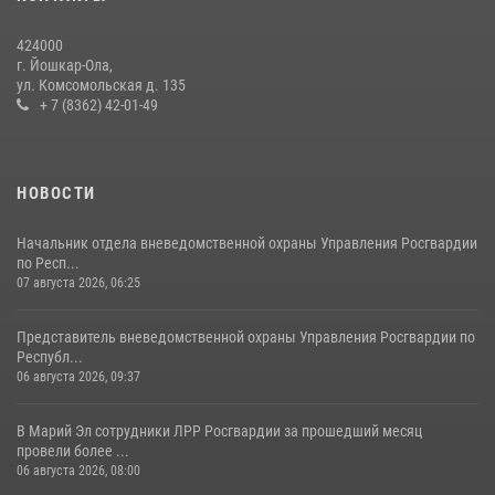
Росгвардейцы в Республике Марий Эл приняли участие в
праздновании Дня семьи, любви и верности (видео)
424000
08 июля 2026, 13:48
16
1
г. Йошкар-Ола,
ул. Комсомольская д. 135
Управление Росгвардии по Республике Марий Эл приняло участие в
+ 7 (8362) 42-01-49
охране общественного порядка в День семьи, любви и верности
09 июля 2026, 06:04
3
НОВОСТИ
Начальник отдела вневедомственной охраны Управления Росгвардии
по Респ...
07 августа 2026, 06:25
Представитель вневедомственной охраны Управления Росгвардии по
Республ...
06 августа 2026, 09:37
В Марий Эл сотрудники ЛРР Росгвардии за прошедший месяц
провели более ...
06 августа 2026, 08:00