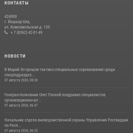
КОНТАКТЫ
Управление Росгвардии по Республике Марий Эл продолжает
знакомить граждан со службой в войсках национальной гвардии
424000
(видео)
г. Йошкар-Ола,
11 июля 2026, 06:20
9
1
ул. Комсомольская д. 135
+ 7 (8362) 42-01-49
В Йошкар-Оле росгвардейцы приняли участие в торжествах,
посвященных дню памяти небесного покровителя ведомства
(видео)
НОВОСТИ
28 июля 2026, 11:52
16
1
В Марий Эл прошли тактико-специальные соревнования среди
спецподраздел...
07 августа 2026, 08:30
Генерал-полковник Олег Плохой поздравил специалистов
организационно-шт...
07 августа 2026, 06:47
Начальник отдела вневедомственной охраны Управления Росгвардии
по Респ...
07 августа 2026, 06:25