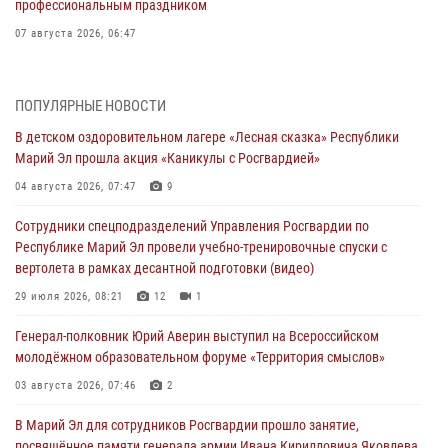
профессиональным праздником
07 августа 2026, 06:47
Начальник отдела вневедомственной охраны Управления
Росгвардии по Республике Марий Эл принял участие во
ПОПУЛЯРНЫЕ НОВОСТИ
Всероссийском семинаре в Нижнем Новгороде (видео)
В детском оздоровительном лагере «Лесная сказка» Республики
07 августа 2026, 06:25
8
1
Марий Эл прошла акция «Каникулы с Росгвардией»
Команда «Росгвардия» принимает участие в военно-спортивном
04 августа 2026, 07:47
9
многоборье «Акпатыр» в Марий Эл
Сотрудники спецподразделений Управления Росгвардии по
07 августа 2026, 05:43
10
Республике Марий Эл провели учебно-тренировочные спуски с
вертолета в рамках десантной подготовки (видео)
Представитель вневедомственной охраны Управления Росгвардии
по Республике Марий Эл принял участие в учебно-методическом
29 июля 2026, 08:21
12
1
сборе Росгвардии в Ижевске
Генерал-полковник Юрий Аверин выступил на Всероссийском
06 августа 2026, 09:37
10
молодёжном образовательном форуме «Территория смыслов»
В Марий Эл сотрудники ЛРР Росгвардии за прошедший месяц
03 августа 2026, 07:46
2
провели более 90 проверок мест хранения гражданского оружия
В Марий Эл для сотрудников Росгвардии прошло занятие,
06 августа 2026, 08:00
посвящённое памяти генерала армии Ивана Кирилловича Яковлева