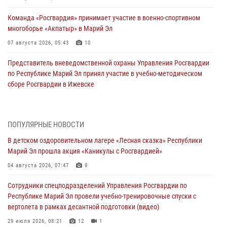
Команда «Росгвардия» принимает участие в военно-спортивном
многоборье «Акпатыр» в Марий Эл
07 августа 2026, 05:43
10
Представитель вневедомственной охраны Управления Росгвардии
по Республике Марий Эл принял участие в учебно-методическом
сборе Росгвардии в Ижевске
06 августа 2026, 09:37
10
В Марий Эл сотрудники ЛРР Росгвардии за прошедший месяц
ПОПУЛЯРНЫЕ НОВОСТИ
провели более 90 проверок мест хранения гражданского оружия
В детском оздоровительном лагере «Лесная сказка» Республики
06 августа 2026, 08:00
Марий Эл прошла акция «Каникулы с Росгвардией»
В Марий Эл сотрудники вневедомственной охраны Росгвардии за
04 августа 2026, 07:47
9
прошедший месяц задержали 19 нарушителей
Сотрудники спецподразделений Управления Росгвардии по
05 августа 2026, 09:44
Республике Марий Эл провели учебно-тренировочные спуски с
вертолета в рамках десантной подготовки (видео)
В Марий Эл для сотрудников Росгвардии прошло занятие,
посвящённое памяти генерала армии Ивана Кирилловича Яковлева
29 июля 2026, 08:21
12
1