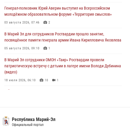
05 августа 2026, 09:10
1
Генерал-полковник Юрий Аверин выступил на Всероссийском
молодёжном образовательном форуме «Территория смыслов»
В детском оздоровительном лагере «Лесная сказка» Республики
Марий Эл прошла акция «Каникулы с Росгвардией»
03 августа 2026, 07:46
2
04 августа 2026, 07:47
9
В Марий Эл для сотрудников Росгвардии прошло занятие,
посвящённое памяти генерала армии Ивана Кирилловича Яковлева
Сотрудники Центра лицензионно-разрешительной работы
Управления Росгвардии по Республике Марий Эл приняли участие в
05 августа 2026, 09:10
1
совещании по вопросам организации летне-осеннего сезона охоты
В Марий Эл сотрудники ОМОН «Таир» Росгвардии провели
04 августа 2026, 06:46
патриотическую встречу с детьми в лагере имени Володи Дубинина
(видео)
18 июля 2026, 06:10
10
1
В Йошкар-Оле для сотрудников Росгвардии провели занятие по
антикоррупционной тематике
04 августа 2026, 06:06
2
В Марий Эл сотрудники Росгвардии присоединились к масштабной
Республика Марий-Эл
донорской акции (видео)
Официальный портал