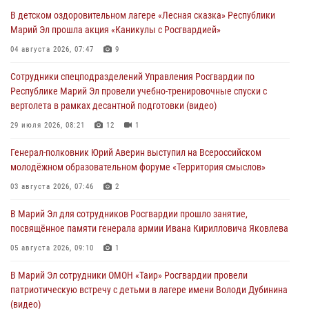
Всероссийском семинаре в Нижнем Новгороде (видео)
В детском оздоровительном лагере «Лесная сказка» Республики
07 августа 2026, 06:25
8
1
Марий Эл прошла акция «Каникулы с Росгвардией»
Команда «Росгвардия» принимает участие в военно-спортивном
04 августа 2026, 07:47
9
многоборье «Акпатыр» в Марий Эл
Сотрудники спецподразделений Управления Росгвардии по
07 августа 2026, 05:43
10
Республике Марий Эл провели учебно-тренировочные спуски с
вертолета в рамках десантной подготовки (видео)
Представитель вневедомственной охраны Управления Росгвардии
по Республике Марий Эл принял участие в учебно-методическом
29 июля 2026, 08:21
12
1
сборе Росгвардии в Ижевске
Генерал-полковник Юрий Аверин выступил на Всероссийском
06 августа 2026, 09:37
10
молодёжном образовательном форуме «Территория смыслов»
В Марий Эл сотрудники ЛРР Росгвардии за прошедший месяц
03 августа 2026, 07:46
2
провели более 90 проверок мест хранения гражданского оружия
В Марий Эл для сотрудников Росгвардии прошло занятие,
06 августа 2026, 08:00
посвящённое памяти генерала армии Ивана Кирилловича Яковлева
В Марий Эл сотрудники вневедомственной охраны Росгвардии за
05 августа 2026, 09:10
1
прошедший месяц задержали 19 нарушителей
В Марий Эл сотрудники ОМОН «Таир» Росгвардии провели
05 августа 2026, 09:44
патриотическую встречу с детьми в лагере имени Володи Дубинина
(видео)