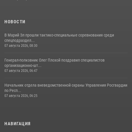
знакомить граждан со службой в войсках национальной гвардии
(видео)
11 июля 2026, 06:20
9
1
НОВОСТИ
В Марий Эл прошли тактико-специальные соревнования среди
спецподраздел...
07 августа 2026, 08:30
Генерал-полковник Олег Плохой поздравил специалистов
организационно-шт...
07 августа 2026, 06:47
Начальник отдела вневедомственной охраны Управления Росгвардии
по Респ...
07 августа 2026, 06:25
НАВИГАЦИЯ