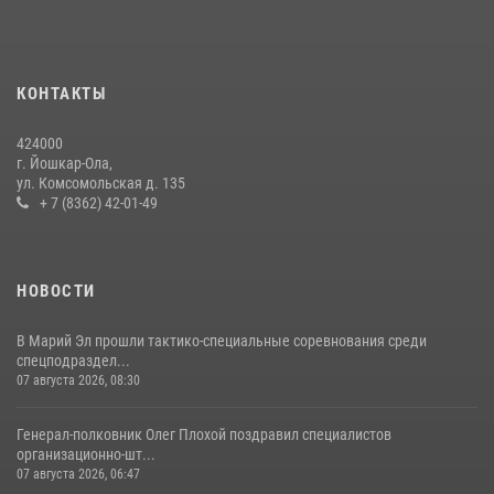
Росгвардии почтили память героя, погибшего при исполнении
служебного долга
24 июля 2026, 09:30
6
КОНТАКТЫ
Управление Росгвардии по Республике Марий Эл приняло участие в
охране общественного порядка в День семьи, любви и верности
424000
09 июля 2026, 06:04
3
г. Йошкар-Ола,
ул. Комсомольская д. 135
Управление Росгвардии по Республике Марий Эл продолжает
+ 7 (8362) 42-01-49
знакомить граждан со службой в войсках национальной гвардии
(видео)
11 июля 2026, 06:20
9
1
НОВОСТИ
В Марий Эл прошли тактико-специальные соревнования среди
спецподраздел...
07 августа 2026, 08:30
Генерал-полковник Олег Плохой поздравил специалистов
организационно-шт...
07 августа 2026, 06:47