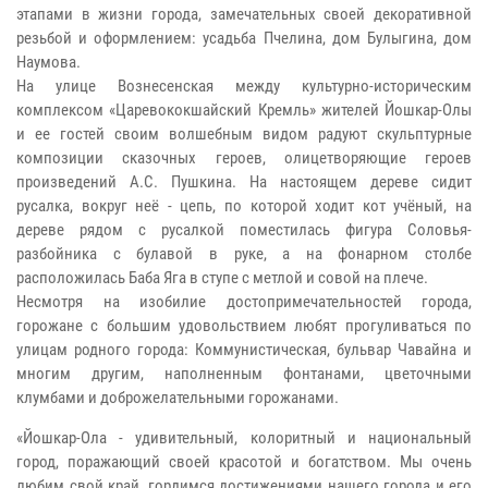
этапами в жизни города, замечательных своей декоративной
резьбой и оформлением: усадьба Пчелина, дом Булыгина, дом
Наумова.
На улице Вознесенская между культурно-историческим
комплексом «Царевококшайский Кремль» жителей Йошкар-Олы
и ее гостей своим волшебным видом радуют скульптурные
композиции сказочных героев, олицетворяющие героев
произведений А.С. Пушкина. На настоящем дереве сидит
русалка, вокруг неё - цепь, по которой ходит кот учёный, на
дереве рядом с русалкой поместилась фигура Соловья-
разбойника с булавой в руке, а на фонарном столбе
расположилась Баба Яга в ступе с метлой и совой на плече.
Несмотря на изобилие достопримечательностей города,
горожане с большим удовольствием любят прогуливаться по
улицам родного города: Коммунистическая, бульвар Чавайна и
многим другим, наполненным фонтанами, цветочными
клумбами и доброжелательными горожанами.
«Йошкар-Ола - удивительный, колоритный и национальный
город, поражающий своей красотой и богатством. Мы очень
любим свой край, гордимся достижениями нашего города и его