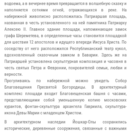
водоема, а в вечернее время превращается в волшебную сказку и
наполняется сотнями огней, отражающихся в реке. На
набережной живописно расположилась Патриаршая площадь,
названная в честь установленного на ней памятника Патриарху
Алексею II. Главное здание площади, напоминающее замок
графа Шереметева, в определенные часы становится площадкой
для шествия 12 апостолов и идущего впереди Иисуса Христа. По
соседству от него расположился Республиканский театр кукол,
вдохновленный сказочным замком в Баварии. Здесь же на
Патриаршей установлена скульптурная композиция и часовня в
честь святых Петра и Февронии, покровителей семьи, любви и
верности.
Прогуливаясь по набережной можно увидеть Собор
Благовещения Пресвятой Богородицы. В архитектурный
комплекс площади входит Благовещенская башня с часами,
представляющими собой уменьшенную копию московских
курантов, фонтан-скульптура архангела Гавриила, скульптура-
икона Девы Марии с младенцем Христом.
В архитектурном наследии Йошкар-Олы сохранились
исторические, деревянные сооружения, связанные с важными