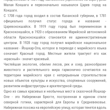
Малая Кокшага и первоначально назывался Царев город на
Кокшаге.
С 1708 года город входил в состав Казанской губернии, в 1781
официально получил статус города и название -
Царевококшайск. В 1919 году город был переименован в
Краснококшайск, в 1920 с образованием Марийской автономной
области Краcнококшайск становится ее административным
центром. В 1928 году город получил марийское национальное
название - Йошкар-Ола, которое в переводе с марийского языка
означает Красный город. Местные жители трактуют его как
«красный» - значит красивый.
Чистейшая экология, обилие лесов, рек и озер, разнообразие
животного и растительного мира гармонично сочетаются на
территории марийского края с непрерывным строительством
новых объектов культуры и искусства, спортивных сооружений,
развитием инфраструктуры и архитектурной среды.
Одно из самых красивых и необычных мест в сказочной Йошкар-
Оле - это Набережная Брюгге, по
строенная в едином стиле
северной готики, характерной для Европы в Средневековье.
Набережная похожа на европейскую улицу, которая тянется вдоль