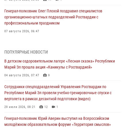
Генерал-полковник Олег Плохой поздравил специалистов
организационно-штатных подразделений Росгвардии с
профессиональным праздником
07 августа 2026, 06:47
Начальник отдела вневедомственной охраны Управления
Росгвардии по Республике Марий Эл принял участие во
ПОПУЛЯРНЫЕ НОВОСТИ
Всероссийском семинаре в Нижнем Новгороде (видео)
В детском оздоровительном лагере «Лесная сказка» Республики
07 августа 2026, 06:25
8
1
Марий Эл прошла акция «Каникулы с Росгвардией»
Команда «Росгвардия» принимает участие в военно-спортивном
04 августа 2026, 07:47
9
многоборье «Акпатыр» в Марий Эл
Сотрудники спецподразделений Управления Росгвардии по
07 августа 2026, 05:43
10
Республике Марий Эл провели учебно-тренировочные спуски с
вертолета в рамках десантной подготовки (видео)
Представитель вневедомственной охраны Управления Росгвардии
по Республике Марий Эл принял участие в учебно-методическом
29 июля 2026, 08:21
12
1
сборе Росгвардии в Ижевске
Генерал-полковник Юрий Аверин выступил на Всероссийском
06 августа 2026, 09:37
10
молодёжном образовательном форуме «Территория смыслов»