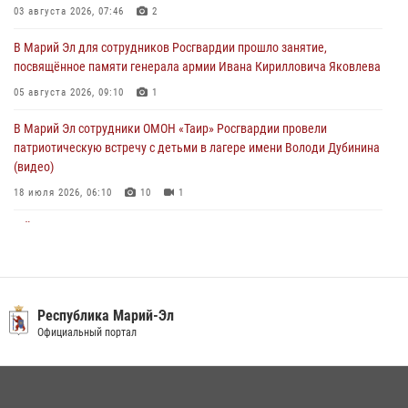
В Марий Эл сотрудники ЛРР Росгвардии за прошедший месяц
03 августа 2026, 07:46
2
провели более 90 проверок мест хранения гражданского оружия
В Марий Эл для сотрудников Росгвардии прошло занятие,
06 августа 2026, 08:00
посвящённое памяти генерала армии Ивана Кирилловича Яковлева
В Марий Эл сотрудники вневедомственной охраны Росгвардии за
05 августа 2026, 09:10
1
прошедший месяц задержали 19 нарушителей
В Марий Эл сотрудники ОМОН «Таир» Росгвардии провели
05 августа 2026, 09:44
патриотическую встречу с детьми в лагере имени Володи Дубинина
(видео)
18 июля 2026, 06:10
10
1
В Йошкар-Оле для сотрудников Росгвардии провели занятие по
антикоррупционной тематике
04 августа 2026, 06:06
2
В Марий Эл сотрудники Росгвардии присоединились к масштабной
Республика Марий-Эл
донорской акции (видео)
Официальный портал
30 июля 2026, 12:42
8
1
В Йошкар-Оле руководство и сотрудники регионального управления