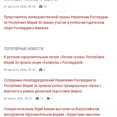
07 августа 2026, 05:43
10
Представитель вневедомственной охраны Управления Росгвардии
по Республике Марий Эл принял участие в учебно-методическом
сборе Росгвардии в Ижевске
06 августа 2026, 09:37
10
В Марий Эл сотрудники ЛРР Росгвардии за прошедший месяц
ПОПУЛЯРНЫЕ НОВОСТИ
провели более 90 проверок мест хранения гражданского оружия
В детском оздоровительном лагере «Лесная сказка» Республики
06 августа 2026, 08:00
Марий Эл прошла акция «Каникулы с Росгвардией»
В Марий Эл сотрудники вневедомственной охраны Росгвардии за
04 августа 2026, 07:47
9
прошедший месяц задержали 19 нарушителей
Сотрудники спецподразделений Управления Росгвардии по
05 августа 2026, 09:44
Республике Марий Эл провели учебно-тренировочные спуски с
вертолета в рамках десантной подготовки (видео)
В Марий Эл для сотрудников Росгвардии прошло занятие,
посвящённое памяти генерала армии Ивана Кирилловича Яковлева
29 июля 2026, 08:21
12
1
05 августа 2026, 09:10
1
Генерал-полковник Юрий Аверин выступил на Всероссийском
молодёжном образовательном форуме «Территория смыслов»
В детском оздоровительном лагере «Лесная сказка» Республики