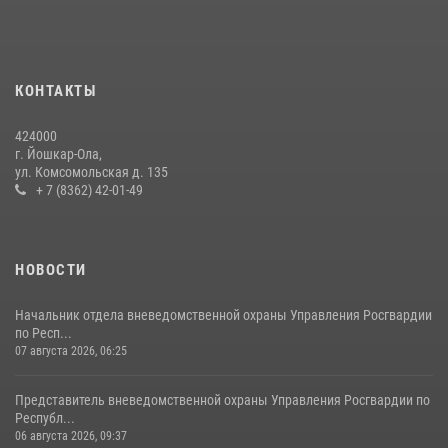
Росгвардии почтили память героя, погибшего при исполнении
служебного долга
24 июля 2026, 09:30
6
КОНТАКТЫ
Росгвардейцы в Республике Марий Эл приняли участие в
праздновании Дня семьи, любви и верности (видео)
424000
08 июля 2026, 13:48
16
1
г. Йошкар-Ола,
ул. Комсомольская д. 135
Управление Росгвардии по Республике Марий Эл приняло участие в
+ 7 (8362) 42-01-49
охране общественного порядка в День семьи, любви и верности
09 июля 2026, 06:04
3
НОВОСТИ
Начальник отдела вневедомственной охраны Управления Росгвардии
по Респ...
07 августа 2026, 06:25
Представитель вневедомственной охраны Управления Росгвардии по
Республ...
06 августа 2026, 09:37