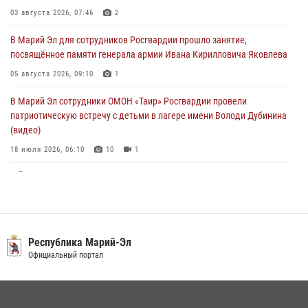
Марий Эл прошла акция «Каникулы с Росгвардией»
03 августа 2026, 07:46
2
04 августа 2026, 07:47
9
В Марий Эл для сотрудников Росгвардии прошло занятие,
посвящённое памяти генерала армии Ивана Кирилловича Яковлева
Сотрудники Центра лицензионно-разрешительной работы
Управления Росгвардии по Республике Марий Эл приняли участие в
05 августа 2026, 09:10
1
совещании по вопросам организации летне-осеннего сезона охоты
В Марий Эл сотрудники ОМОН «Таир» Росгвардии провели
04 августа 2026, 06:46
патриотическую встречу с детьми в лагере имени Володи Дубинина
(видео)
18 июля 2026, 06:10
10
1
В Йошкар-Оле для сотрудников Росгвардии провели занятие по
антикоррупционной тематике
04 августа 2026, 06:06
2
В Марий Эл сотрудники Росгвардии присоединились к масштабной
Республика Марий-Эл
донорской акции (видео)
Официальный портал
30 июля 2026, 12:42
8
1
В Йошкар-Оле руководство и сотрудники регионального управления