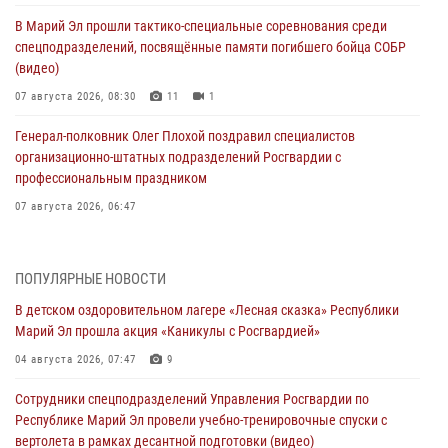
В Марий Эл прошли тактико-специальные соревнования среди
спецподразделений, посвящённые памяти погибшего бойца СОБР
(видео)
07 августа 2026, 08:30
11
1
Генерал-полковник Олег Плохой поздравил специалистов
организационно-штатных подразделений Росгвардии с
профессиональным праздником
07 августа 2026, 06:47
Начальник отдела вневедомственной охраны Управления
Росгвардии по Республике Марий Эл принял участие во
ПОПУЛЯРНЫЕ НОВОСТИ
Всероссийском семинаре в Нижнем Новгороде (видео)
В детском оздоровительном лагере «Лесная сказка» Республики
07 августа 2026, 06:25
8
1
Марий Эл прошла акция «Каникулы с Росгвардией»
Команда «Росгвардия» принимает участие в военно-спортивном
04 августа 2026, 07:47
9
многоборье «Акпатыр» в Марий Эл
Сотрудники спецподразделений Управления Росгвардии по
07 августа 2026, 05:43
10
Республике Марий Эл провели учебно-тренировочные спуски с
вертолета в рамках десантной подготовки (видео)
Представитель вневедомственной охраны Управления Росгвардии