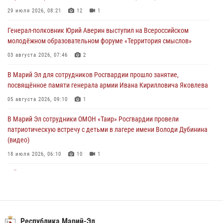
по Республике Марий Эл принял участие в учебно-методическом
29 июля 2026, 08:21
12
1
сборе Росгвардии в Ижевске
Генерал-полковник Юрий Аверин выступил на Всероссийском
06 августа 2026, 09:37
10
молодёжном образовательном форуме «Территория смыслов»
В Марий Эл сотрудники ЛРР Росгвардии за прошедший месяц
03 августа 2026, 07:46
2
провели более 90 проверок мест хранения гражданского оружия
В Марий Эл для сотрудников Росгвардии прошло занятие,
06 августа 2026, 08:00
посвящённое памяти генерала армии Ивана Кирилловича Яковлева
В Марий Эл сотрудники вневедомственной охраны Росгвардии за
05 августа 2026, 09:10
1
прошедший месяц задержали 19 нарушителей
В Марий Эл сотрудники ОМОН «Таир» Росгвардии провели
05 августа 2026, 09:44
патриотическую встречу с детьми в лагере имени Володи Дубинина
(видео)
18 июля 2026, 06:10
10
1
В Йошкар-Оле для сотрудников Росгвардии провели занятие по
антикоррупционной тематике
04 августа 2026, 06:06
2
В Марий Эл сотрудники Росгвардии присоединились к масштабной
Республика Марий-Эл