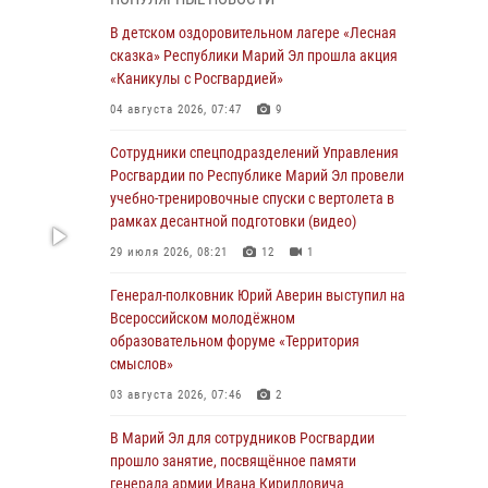
Представитель вневедомственной охраны
Управления Росгвардии по Республике
В детском оздоровительном лагере «Лесная
Марий Эл принял участие в учебно-
сказка» Республики Марий Эл прошла акция
методическом сборе Росгвардии в Ижевске
«Каникулы с Росгвардией»
06 августа 2026, 09:37
10
04 августа 2026, 07:47
9
В Марий Эл сотрудники ЛРР Росгвардии за
Сотрудники спецподразделений Управления
прошедший месяц провели более 90
Росгвардии по Республике Марий Эл провели
проверок мест хранения гражданского
учебно-тренировочные спуски с вертолета в
оружия
рамках десантной подготовки (видео)
06 августа 2026, 08:00
29 июля 2026, 08:21
12
1
В Марий Эл сотрудники вневедомственной
Генерал-полковник Юрий Аверин выступил на
охраны Росгвардии за прошедший месяц
Всероссийском молодёжном
задержали 19 нарушителей
образовательном форуме «Территория
смыслов»
05 августа 2026, 09:44
03 августа 2026, 07:46
2
В Марий Эл для сотрудников Росгвардии
прошло занятие, посвящённое памяти
В Марий Эл для сотрудников Росгвардии
генерала армии Ивана Кирилловича
прошло занятие, посвящённое памяти
Яковлева
генерала армии Ивана Кирилловича