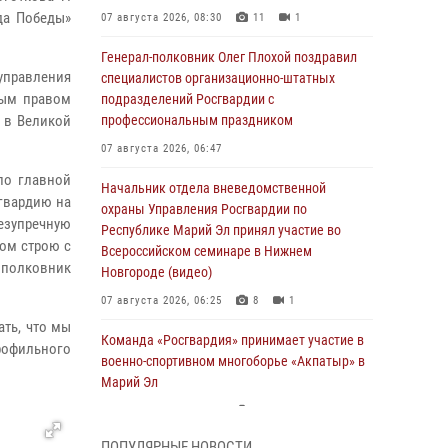
да Победы»
07 августа 2026, 08:30
11
1
Генерал-полковник Олег Плохой поздравил
правления
специалистов организационно-штатных
ным правом
подразделений Росгвардии с
 в Великой
профессиональным праздником
07 августа 2026, 06:47
по главной
Начальник отдела вневедомственной
сгвардию на
охраны Управления Росгвардии по
езупречную
Республике Марий Эл принял участие во
ном строю с
Всероссийском семинаре в Нижнем
л полковник
Новгороде (видео)
07 августа 2026, 06:25
8
1
ать, что мы
Команда «Росгвардия» принимает участие в
профильного
военно-спортивном многоборье «Акпатыр» в
Марий Эл
07 августа 2026, 05:43
10
ПОПУЛЯРНЫЕ НОВОСТИ