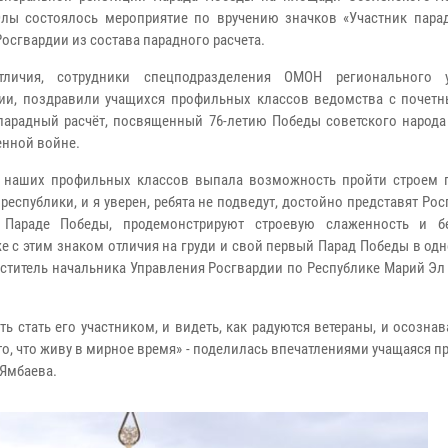
лы состоялось мероприятие по вручению значков «Участник пара
Росгвардии из состава парадного расчета.
тличия, сотрудники спецподразделения ОМОН регионального у
ии, поздравили учащихся профильных классов ведомства с почет
парадный расчёт, посвященный 76-летию Победы советского народа
енной войне.
 наших профильных классов выпала возможность пройти строем 
республики, и я уверен, ребята не подведут, достойно представят Ро
 Параде Победы, продемонстрируют строевую слаженность и б
 с этим знаком отличия на груди и свой первый Парад Победы в од
еститель начальника Управления Росгвардии по Республике Марий Э
ь стать его участником, и видеть, как радуются ветераны, и осознав
 то, что живу в мирное время» - поделилась впечатлениями учащаяся 
 Ямбаева.