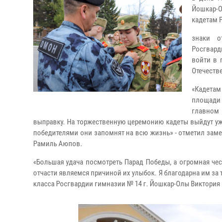
Йошкар-О
кадетам 
знаки о
Росгвард
войти в 
Отечеств
«Кадетам
площади 
главном
выправку. На торжественную церемонию кадеты выйдут уже
победителями они запомнят на всю жизнь» - отметил зам
Рамиль Аюпов.
«Большая удача посмотреть Парад Победы, а огромная чест
отчасти являемся причиной их улыбок. Я благодарна им за
класса Росгвардии гимназии № 14 г. Йошкар-Олы Виктория