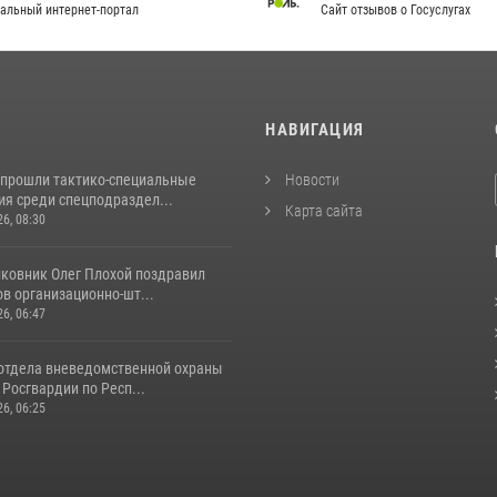
альный интернет-портал
Сайт отзывов о Госуслугах
И
НАВИГАЦИЯ
 прошли тактико-специальные
Новости
ия среди спецподраздел...
Карта сайта
26, 08:30
лковник Олег Плохой поздравил
в организационно-шт...
26, 06:47
отдела вневедомственной охраны
Росгвардии по Респ...
26, 06:25