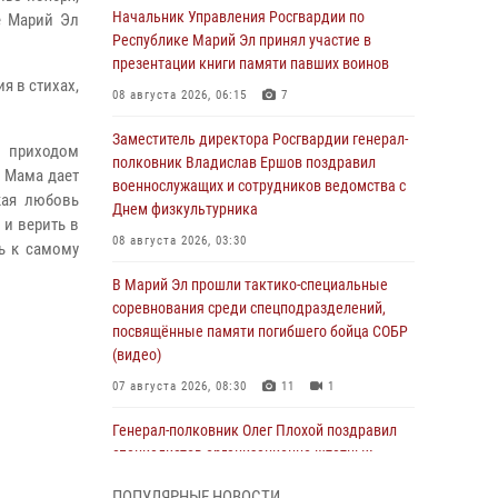
Начальник Управления Росгвардии по
е Марий Эл
Республике Марий Эл принял участие в
презентации книги памяти павших воинов
я в стихах,
08 августа 2026, 06:15
7
Заместитель директора Росгвардии генерал-
 приходом
полковник Владислав Ершов поздравил
. Мама дает
военнослужащих и сотрудников ведомства с
кая любовь
Днем физкультурника
 и верить в
08 августа 2026, 03:30
ь к самому
В Марий Эл прошли тактико-специальные
соревнования среди спецподразделений,
посвящённые памяти погибшего бойца СОБР
(видео)
07 августа 2026, 08:30
11
1
Генерал-полковник Олег Плохой поздравил
специалистов организационно-штатных
подразделений Росгвардии с
ПОПУЛЯРНЫЕ НОВОСТИ