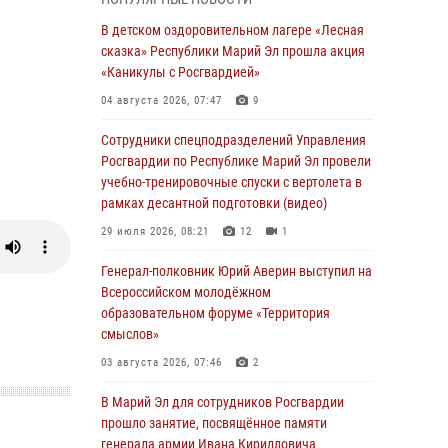
профессиональным праздником
В детском оздоровительном лагере «Лесная
07 августа 2026, 06:47
сказка» Республики Марий Эл прошла акция
Начальник отдела вневедомственной
«Каникулы с Росгвардией»
охраны Управления Росгвардии по
04 августа 2026, 07:47
9
Республике Марий Эл принял участие во
Всероссийском семинаре в Нижнем
Сотрудники спецподразделений Управления
Новгороде (видео)
Росгвардии по Республике Марий Эл провели
учебно-тренировочные спуски с вертолета в
07 августа 2026, 06:25
8
1
рамках десантной подготовки (видео)
Команда «Росгвардия» принимает участие в
29 июля 2026, 08:21
12
1
военно-спортивном многоборье «Акпатыр» в
Марий Эл
Генерал-полковник Юрий Аверин выступил на
Всероссийском молодёжном
07 августа 2026, 05:43
10
образовательном форуме «Территория
Представитель вневедомственной охраны
смыслов»
Управления Росгвардии по Республике
03 августа 2026, 07:46
2
Марий Эл принял участие в учебно-
методическом сборе Росгвардии в Ижевске
В Марий Эл для сотрудников Росгвардии
прошло занятие, посвящённое памяти
06 августа 2026, 09:37
10
генерала армии Ивана Кирилловича