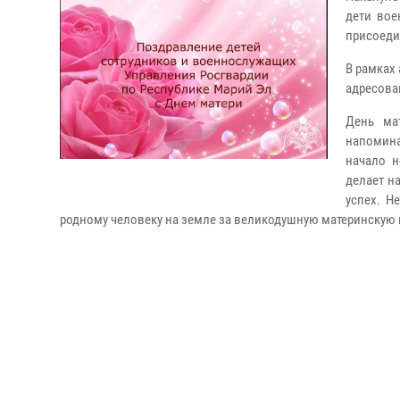
дети вое
присоеди
В рамках
адресова
День ма
напомина
начало н
делает н
успех. Н
родному человеку на земле за великодушную материнскую