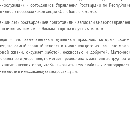
ннослужащих и сотрудников Управления Росгвардии по Республик
нились к всероссийской акции «С любовью к маме».
 акции дети росгвардейцев подготовили и записали видеопоздравлени
нные своим самым любимым, родным и лучшим мамам.
тери – это замечательный душевный праздник, который своим
ет, что самый главный человек в жизни каждого из нас – это мама
овой жизни, окружает заботой, нежностью и добротой. Материнс
ас сильнее и увереннее, помогает преодолевать жизненные трудности
е хватит никаких слов, чтобы выразить всю любовь и благодарност
 нежность и неиссякаемую щедрость души.