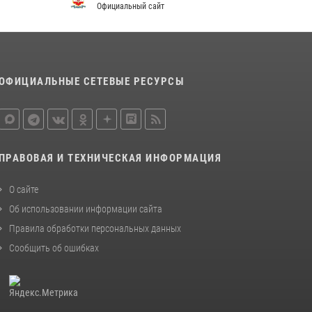
регионального управления Росгвардии
Официальный сайт
почтили память героя, погибшего при
исполнении служебного долга
24 июля 2026, 09:30
6
ОФИЦИАЛЬНЫЕ СЕТЕВЫЕ РЕСУРСЫ
Управление Росгвардии по Республике
Марий Эл приняло участие в охране
общественного порядка в День семьи, любви
и верности
09 июля 2026, 06:04
3
ПРАВОВАЯ И ТЕХНИЧЕСКАЯ ИНФОРМАЦИЯ
Управление Росгвардии по Республике
Марий Эл продолжает знакомить граждан со
О сайте
службой в войсках национальной гвардии
Об использовании информации сайта
(видео)
Правила обработки персональных данных
11 июля 2026, 06:20
9
1
Сообщить об ошибках