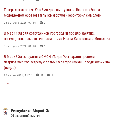
сборе Росгвардии в Ижевске
Генерал-полковник Юрий Аверин выступил на Всероссийском
06 августа 2026, 09:37
10
молодёжном образовательном форуме «Территория смыслов»
В Марий Эл сотрудники ЛРР Росгвардии за прошедший месяц
03 августа 2026, 07:46
2
провели более 90 проверок мест хранения гражданского оружия
В Марий Эл для сотрудников Росгвардии прошло занятие,
06 августа 2026, 08:00
посвящённое памяти генерала армии Ивана Кирилловича Яковлева
В Марий Эл сотрудники вневедомственной охраны Росгвардии за
05 августа 2026, 09:10
1
прошедший месяц задержали 19 нарушителей
В Марий Эл сотрудники ОМОН «Таир» Росгвардии провели
05 августа 2026, 09:44
патриотическую встречу с детьми в лагере имени Володи Дубинина
(видео)
18 июля 2026, 06:10
10
1
В Йошкар-Оле для сотрудников Росгвардии провели занятие по
антикоррупционной тематике
04 августа 2026, 06:06
2
В Марий Эл сотрудники Росгвардии присоединились к масштабной
Республика Марий-Эл
донорской акции (видео)
Официальный портал