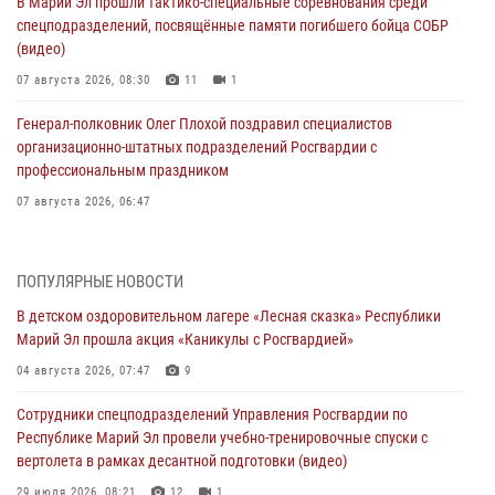
В Марий Эл прошли тактико-специальные соревнования среди
спецподразделений, посвящённые памяти погибшего бойца СОБР
(видео)
07 августа 2026, 08:30
11
1
Генерал-полковник Олег Плохой поздравил специалистов
организационно-штатных подразделений Росгвардии с
профессиональным праздником
07 августа 2026, 06:47
Начальник отдела вневедомственной охраны Управления
Росгвардии по Республике Марий Эл принял участие во
ПОПУЛЯРНЫЕ НОВОСТИ
Всероссийском семинаре в Нижнем Новгороде (видео)
В детском оздоровительном лагере «Лесная сказка» Республики
07 августа 2026, 06:25
8
1
Марий Эл прошла акция «Каникулы с Росгвардией»
Команда «Росгвардия» принимает участие в военно-спортивном
04 августа 2026, 07:47
9
многоборье «Акпатыр» в Марий Эл
Сотрудники спецподразделений Управления Росгвардии по
07 августа 2026, 05:43
10
Республике Марий Эл провели учебно-тренировочные спуски с
вертолета в рамках десантной подготовки (видео)
Представитель вневедомственной охраны Управления Росгвардии
по Республике Марий Эл принял участие в учебно-методическом
29 июля 2026, 08:21
12
1