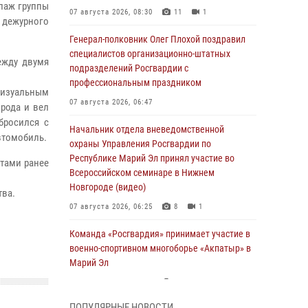
ипаж группы
07 августа 2026, 08:30
11
1
 дежурного
Генерал-полковник Олег Плохой поздравил
специалистов организационно-штатных
ежду двумя
подразделений Росгвардии с
профессиональным праздником
 визуальным
07 августа 2026, 06:47
рода и вел
бросился с
Начальник отдела вневедомственной
втомобиль.
охраны Управления Росгвардии по
Республике Марий Эл принял участие во
утами ранее
Всероссийском семинаре в Нижнем
Новгороде (видео)
тва.
07 августа 2026, 06:25
8
1
Команда «Росгвардия» принимает участие в
военно-спортивном многоборье «Акпатыр» в
Марий Эл
07 августа 2026, 05:43
10
ПОПУЛЯРНЫЕ НОВОСТИ