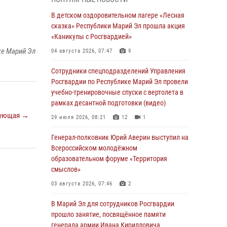
Представитель вневедомственной охраны
Управления Росгвардии по Республике
В детском оздоровительном лагере «Лесная
Марий Эл принял участие в учебно-
сказка» Республики Марий Эл прошла акция
методическом сборе Росгвардии в Ижевске
«Каникулы с Росгвардией»
06 августа 2026, 09:37
10
ке Марий Эл
04 августа 2026, 07:47
9
В Марий Эл сотрудники ЛРР Росгвардии за
Сотрудники спецподразделений Управления
прошедший месяц провели более 90
Росгвардии по Республике Марий Эл провели
проверок мест хранения гражданского
учебно-тренировочные спуски с вертолета в
оружия
рамках десантной подготовки (видео)
06 августа 2026, 08:00
ующая →
29 июля 2026, 08:21
12
1
В Марий Эл сотрудники вневедомственной
Генерал-полковник Юрий Аверин выступил на
охраны Росгвардии за прошедший месяц
Всероссийском молодёжном
задержали 19 нарушителей
образовательном форуме «Территория
смыслов»
05 августа 2026, 09:44
03 августа 2026, 07:46
2
В Марий Эл для сотрудников Росгвардии
прошло занятие, посвящённое памяти
В Марий Эл для сотрудников Росгвардии
генерала армии Ивана Кирилловича
прошло занятие, посвящённое памяти
Яковлева
генерала армии Ивана Кирилловича