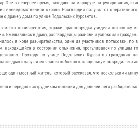
кар-Оле в вечернее время, находясь на маршруте патрулирования, эк
ия вневедомственной охраны Росгвардии получил от оперативного
е о драке у дома по улице Подольских Курсантов.
а место происшествия, стражи правопорядка увидели потасовку м
и. Вмешавшись в драку, росгвардейцы разняли и успокоили граждан.
нилось в ходе разбирательства, один из участников потасовки, по
м, находящийся в состоянии опьянения, прогуливался по улицам го
держанно. Проходя по улице Подольских Курсантов гражданин на
льтате драки нарушитель нанес побои автовладельцу и повредил его а
еще один местный житель, который рассказал, что несколькими мин
теля и передали сотрудникам полиции для дальнейшего разбирательс