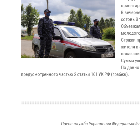
ориентир
В вечерн
сотовый 
Объезжая
молодого
Стражи п
жителя в
показани
Сумма уще
По данно
предусмотренного частью 2 статьи 161 УК РФ (грабеж).
Пресс-служба Управления Федеральной с