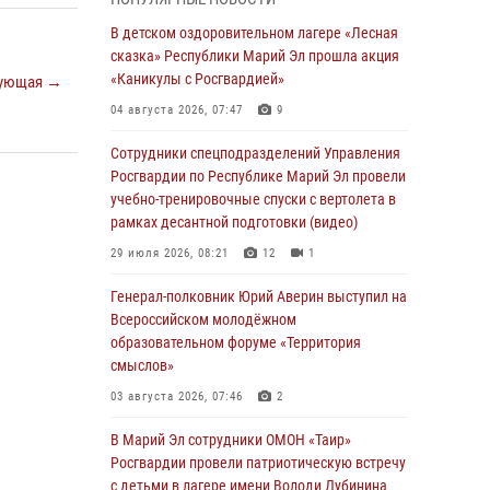
В Марий Эл сотрудники ЛРР Росгвардии за
прошедший месяц провели более 90
В детском оздоровительном лагере «Лесная
проверок мест хранения гражданского
сказка» Республики Марий Эл прошла акция
оружия
«Каникулы с Росгвардией»
ующая →
06 августа 2026, 08:00
04 августа 2026, 07:47
9
В Марий Эл сотрудники вневедомственной
Сотрудники спецподразделений Управления
охраны Росгвардии за прошедший месяц
Росгвардии по Республике Марий Эл провели
задержали 19 нарушителей
учебно-тренировочные спуски с вертолета в
рамках десантной подготовки (видео)
05 августа 2026, 09:44
29 июля 2026, 08:21
12
1
В Марий Эл для сотрудников Росгвардии
прошло занятие, посвящённое памяти
Генерал-полковник Юрий Аверин выступил на
генерала армии Ивана Кирилловича
Всероссийском молодёжном
Яковлева
образовательном форуме «Территория
смыслов»
05 августа 2026, 09:10
1
03 августа 2026, 07:46
2
В детском оздоровительном лагере «Лесная
сказка» Республики Марий Эл прошла акция
В Марий Эл сотрудники ОМОН «Таир»
«Каникулы с Росгвардией»
Росгвардии провели патриотическую встречу
с детьми в лагере имени Володи Дубинина
04 августа 2026, 07:47
9