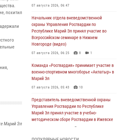
щества.
07 августа 2026, 06:47
ие, похитил
Начальник отдела вневедомственной
охраны Управления Росгвардии по
задержали
Республике Марий Эл принял участие во
Всероссийском семинаре в Нижнем
естного
Новгороде (видео)
тельные
07 августа 2026, 06:25
8
1
Команда «Росгвардия» принимает участие в
ния,
военно-спортивном многоборье «Акпатыр» в
Марий Эл
07 августа 2026, 05:43
10
Представитель вневедомственной охраны
Управления Росгвардии по Республике
Марий Эл принял участие в учебно-
методическом сборе Росгвардии в Ижевске
ке Марий Эл
06 августа 2026, 09:37
10
ПОПУЛЯРНЫЕ НОВОСТИ