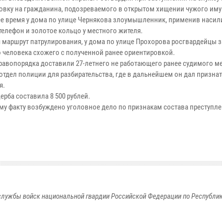
овку на гражданина, подозреваемого в открытом хищении чужого иму
ее время у дома по улице Чернякова злоумышленник, применив насил
телефон и золотое кольцо у местного жителя.
 маршрут патрулирования, у дома по улице Прохорова росгвардейцы 
 человека схожего с полученной ранее ориентировкой.
равопорядка доставили 27-летнего не работающего ранее судимого м
 отдел полиции для разбирательства, где в дальнейшем он дал призна
я.
рба составила 8 500 рублей.
му факту возбуждено уголовное дело по признакам состава преступле
лужбы войск национальной гвардии Российской Федерации по Республи