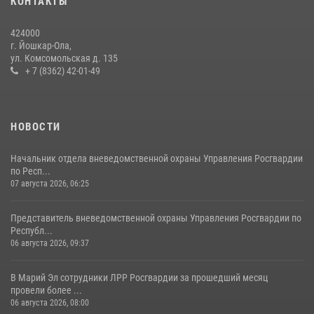
КОНТАКТЫ
Росгвардейцы в Республике Марий Эл приняли участие в
праздновании Дня семьи, любви и верности (видео)
424000
08 июля 2026, 13:48
16
1
г. Йошкар-Ола,
ул. Комсомольская д. 135
Управление Росгвардии по Республике Марий Эл приняло участие в
+ 7 (8362) 42-01-49
охране общественного порядка в День семьи, любви и верности
09 июля 2026, 06:04
3
НОВОСТИ
Начальник отдела вневедомственной охраны Управления Росгвардии
по Респ...
07 августа 2026, 06:25
Представитель вневедомственной охраны Управления Росгвардии по
Республ...
06 августа 2026, 09:37
В Марий Эл сотрудники ЛРР Росгвардии за прошедший месяц
провели более ...
06 августа 2026, 08:00