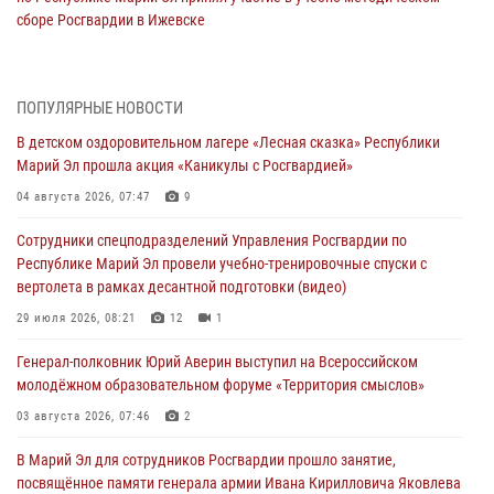
сборе Росгвардии в Ижевске
06 августа 2026, 09:37
10
В Марий Эл сотрудники ЛРР Росгвардии за прошедший месяц
ПОПУЛЯРНЫЕ НОВОСТИ
провели более 90 проверок мест хранения гражданского оружия
В детском оздоровительном лагере «Лесная сказка» Республики
06 августа 2026, 08:00
Марий Эл прошла акция «Каникулы с Росгвардией»
В Марий Эл сотрудники вневедомственной охраны Росгвардии за
04 августа 2026, 07:47
9
прошедший месяц задержали 19 нарушителей
Сотрудники спецподразделений Управления Росгвардии по
05 августа 2026, 09:44
Республике Марий Эл провели учебно-тренировочные спуски с
вертолета в рамках десантной подготовки (видео)
В Марий Эл для сотрудников Росгвардии прошло занятие,
посвящённое памяти генерала армии Ивана Кирилловича Яковлева
29 июля 2026, 08:21
12
1
05 августа 2026, 09:10
1
Генерал-полковник Юрий Аверин выступил на Всероссийском
молодёжном образовательном форуме «Территория смыслов»
В детском оздоровительном лагере «Лесная сказка» Республики
Марий Эл прошла акция «Каникулы с Росгвардией»
03 августа 2026, 07:46
2
04 августа 2026, 07:47
9
В Марий Эл для сотрудников Росгвардии прошло занятие,
посвящённое памяти генерала армии Ивана Кирилловича Яковлева
Сотрудники Центра лицензионно-разрешительной работы