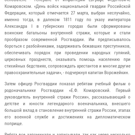
Комаровском. «День войск национальной гвардии Российской
Федерации, который отмечается 27 марта, выбран неслучайно,
именно тогда, в далеком 1811 году по указу императора
Александра I в губернских городах были сформированы
воинские батальоны внутренней стражи, которые и стали
прообразом современной Росгвардии. Им предписывалось
бороться с разбойниками, задерживать бежавших преступников,
обеспечивать порядок при проведении народных гуляний,
церковных празднеств, оказывать помощь населению при
стихийных бедствиях, сопровождать арестантов и многие другие
правоохранительные задачи», - подчеркнул капитан Ворожейкин.
Затем офицер Росгвардии показал ребятам учебный фильм о
родоначальнике Росгвардии «Е.Ф. Комаровский. Первый
руководитель внутренней стражи России», рассказывающий о
детстве и юности легендарного военачальника, внесшего
большой вклад в становление внутренней стражи России, этапах
его военной службе и достижениях на дипломатическом
поприще.
Ребята все запоминали и записывали, так как через несколько