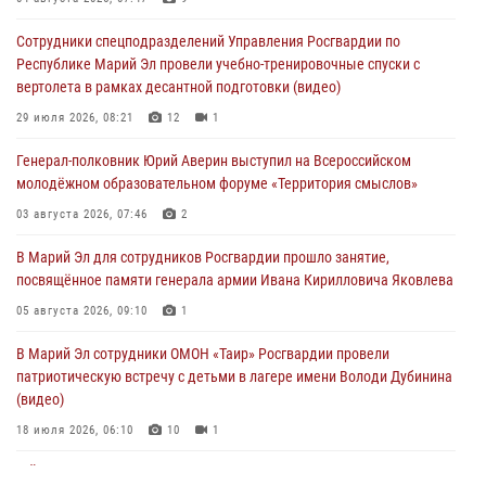
прошедший месяц задержали 19 нарушителей
Сотрудники спецподразделений Управления Росгвардии по
05 августа 2026, 09:44
Республике Марий Эл провели учебно-тренировочные спуски с
вертолета в рамках десантной подготовки (видео)
В Марий Эл для сотрудников Росгвардии прошло занятие,
посвящённое памяти генерала армии Ивана Кирилловича Яковлева
29 июля 2026, 08:21
12
1
05 августа 2026, 09:10
1
Генерал-полковник Юрий Аверин выступил на Всероссийском
молодёжном образовательном форуме «Территория смыслов»
В детском оздоровительном лагере «Лесная сказка» Республики
Марий Эл прошла акция «Каникулы с Росгвардией»
03 августа 2026, 07:46
2
04 августа 2026, 07:47
9
В Марий Эл для сотрудников Росгвардии прошло занятие,
посвящённое памяти генерала армии Ивана Кирилловича Яковлева
Сотрудники Центра лицензионно-разрешительной работы
Управления Росгвардии по Республике Марий Эл приняли участие в
05 августа 2026, 09:10
1
совещании по вопросам организации летне-осеннего сезона охоты
В Марий Эл сотрудники ОМОН «Таир» Росгвардии провели
04 августа 2026, 06:46
патриотическую встречу с детьми в лагере имени Володи Дубинина
(видео)
18 июля 2026, 06:10
10
1
В Йошкар-Оле для сотрудников Росгвардии провели занятие по