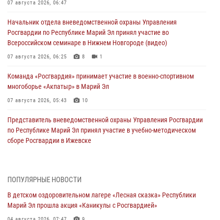
07 августа 2026, 06:47
Начальник отдела вневедомственной охраны Управления
Росгвардии по Республике Марий Эл принял участие во
Всероссийском семинаре в Нижнем Новгороде (видео)
07 августа 2026, 06:25
8
1
Команда «Росгвардия» принимает участие в военно-спортивном
многоборье «Акпатыр» в Марий Эл
07 августа 2026, 05:43
10
Представитель вневедомственной охраны Управления Росгвардии
по Республике Марий Эл принял участие в учебно-методическом
сборе Росгвардии в Ижевске
06 августа 2026, 09:37
10
В Марий Эл сотрудники ЛРР Росгвардии за прошедший месяц
ПОПУЛЯРНЫЕ НОВОСТИ
провели более 90 проверок мест хранения гражданского оружия
В детском оздоровительном лагере «Лесная сказка» Республики
06 августа 2026, 08:00
Марий Эл прошла акция «Каникулы с Росгвардией»
В Марий Эл сотрудники вневедомственной охраны Росгвардии за
04 августа 2026, 07:47
9