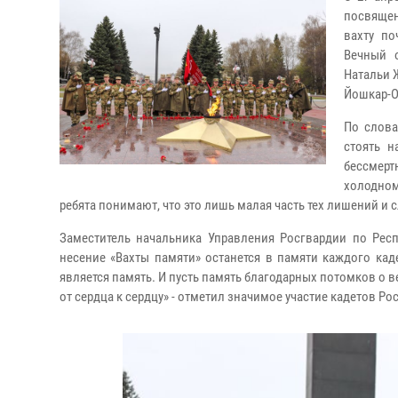
посвящен
вахту п
Вечный о
Натальи 
Йошкар-
По слова
стоять н
бессмер
холодном
ребята понимают, что это лишь малая часть тех лишений и
Заместитель начальника Управления Росгвардии по Рес
несение «Вахты памяти» останется в памяти каждого ка
является память. И пусть память благодарных потомков о 
от сердца к сердцу» - отметил значимое участие кадетов 