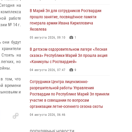
Сегодня на
В Марий Эл для сотрудников Росгвардии
 комплекса
прошло занятие, посвящённое памяти
ной работе
генерала армии Ивана Кирилловича
зии № 14 г.
Яковлева
05 августа 2026, 09:10
1
 они будут
 хранители
В детском оздоровительном лагере «Лесная
 Стоять на
сказка» Республики Марий Эл прошла акция
легких, но
«Каникулы с Росгвардией»
войны.
04 августа 2026, 07:47
9
в том, что
Сотрудники Центра лицензионно-
ой времени
разрешительной работы Управления
 сыновьям и
Росгвардии по Республике Марий Эл приняли
участие в совещании по вопросам
организации летне-осеннего сезона охоты
04 августа 2026, 06:46
В Йошкар-Оле для сотрудников Росгвардии
ПОПУЛЯРНЫЕ НОВОСТИ