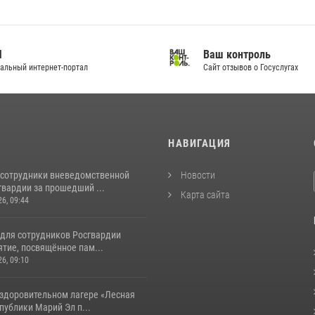
И
Ваш контроль
альный интернет-портал
Сайт отзывов о Госуслугах
И
НАВИГАЦИЯ
 сотрудники вневедомственной
Новости
гвардии за прошедший ...
Карта сайта
26, 09:44
 для сотрудников Росгвардии
тие, посвящённое пам...
26, 09:10
оздоровительном лагере «Лесная
публики Марий Эл п...