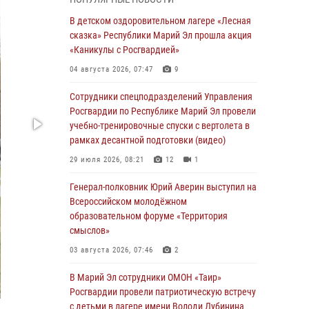
провели занятие по антикоррупционной
тематике
В детском оздоровительном лагере «Лесная
сказка» Республики Марий Эл прошла акция
04 августа 2026, 06:06
2
«Каникулы с Росгвардией»
Генерал-полковник Юрий Аверин выступил на
04 августа 2026, 07:47
9
Всероссийском молодёжном
образовательном форуме «Территория
Сотрудники спецподразделений Управления
смыслов»
Росгвардии по Республике Марий Эл провели
учебно-тренировочные спуски с вертолета в
03 августа 2026, 07:46
2
рамках десантной подготовки (видео)
Росгвардейцы в Марий Эл обеспечили
29 июля 2026, 08:21
12
1
правопорядок в ходе празднования Дня ВДВ
и проведения матчевого турнира на Кубок
Генерал-полковник Юрий Аверин выступил на
Раимкуля Малахбекова
Всероссийском молодёжном
образовательном форуме «Территория
03 августа 2026, 06:52
7
смыслов»
Центральная войсковая комендатура
03 августа 2026, 07:46
2
Росгвардии отмечает день образования 2
августа
В Марий Эл сотрудники ОМОН «Таир»
Росгвардии провели патриотическую встречу
02 августа 2026, 11:44
с детьми в лагере имени Володи Дубинина