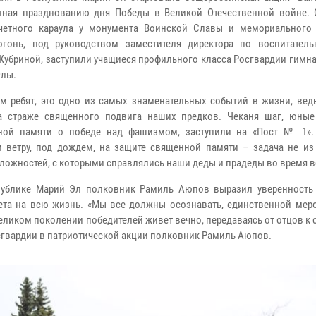
ная празднованию дня Победы в Великой Отечественной войне. 
очетного караула у монумента Воинской Славы и мемориального
гонь, под руководством заместителя директора по воспитатель
Жубриной, заступили учащиеся профильного класса Росгвардии гимна
Олы.
м ребят, это одно из самых знаменательных событий в жизни, ведь
а страже священного подвига наших предков. Чеканя шаг, юные
тной памяти о победе над фашизмом, заступили на «Пост № 1».
 ветру, под дождем, на защите священной памяти – задача не из 
 сложностей, с которыми справлялись наши деды и прадеды во время 
публике Марий Эл полковник Рамиль Аюпов выразил уверенность 
дета на всю жизнь. «Мы все должны осознавать, единственной мер
великом поколении победителей живет вечно, передаваясь от отцов к
Росгвардии в патриотической акции полковник Рамиль Аюпов.