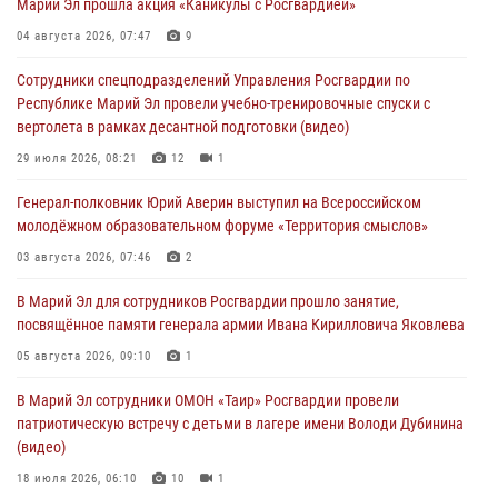
Марий Эл прошла акция «Каникулы с Росгвардией»
В Марий Эл сотрудники вневедомственной охраны Росгвардии за
04 августа 2026, 07:47
9
прошедший месяц задержали 19 нарушителей
Сотрудники спецподразделений Управления Росгвардии по
05 августа 2026, 09:44
Республике Марий Эл провели учебно-тренировочные спуски с
вертолета в рамках десантной подготовки (видео)
В Марий Эл для сотрудников Росгвардии прошло занятие,
посвящённое памяти генерала армии Ивана Кирилловича Яковлева
29 июля 2026, 08:21
12
1
05 августа 2026, 09:10
1
Генерал-полковник Юрий Аверин выступил на Всероссийском
молодёжном образовательном форуме «Территория смыслов»
В детском оздоровительном лагере «Лесная сказка» Республики
Марий Эл прошла акция «Каникулы с Росгвардией»
03 августа 2026, 07:46
2
04 августа 2026, 07:47
9
В Марий Эл для сотрудников Росгвардии прошло занятие,
посвящённое памяти генерала армии Ивана Кирилловича Яковлева
Сотрудники Центра лицензионно-разрешительной работы
Управления Росгвардии по Республике Марий Эл приняли участие в
05 августа 2026, 09:10
1
совещании по вопросам организации летне-осеннего сезона охоты
В Марий Эл сотрудники ОМОН «Таир» Росгвардии провели
04 августа 2026, 06:46
патриотическую встречу с детьми в лагере имени Володи Дубинина
(видео)
18 июля 2026, 06:10
10
1