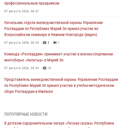
профессиональным праздником
07 августа 2026, 06:47
Начальник отдела вневедомственной охраны Управления
Росгвардии по Республике Марий Эл принял участие во
Всероссийском семинаре в Нижнем Новгороде (видео)
07 августа 2026, 06:25
8
1
Команда «Росгвардия» принимает участие в военно-спортивном
многоборье «Акпатыр» в Марий Эл
07 августа 2026, 05:43
10
Представитель вневедомственной охраны Управления Росгвардии
по Республике Марий Эл принял участие в учебно-методическом
сборе Росгвардии в Ижевске
06 августа 2026, 09:37
10
В Марий Эл сотрудники ЛРР Росгвардии за прошедший месяц
ПОПУЛЯРНЫЕ НОВОСТИ
провели более 90 проверок мест хранения гражданского оружия
В детском оздоровительном лагере «Лесная сказка» Республики
06 августа 2026, 08:00