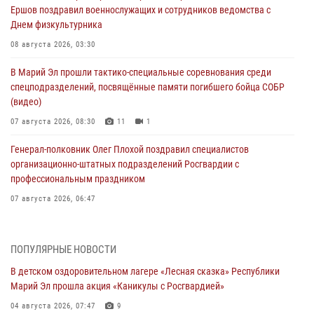
Ершов поздравил военнослужащих и сотрудников ведомства с
Днем физкультурника
08 августа 2026, 03:30
В Марий Эл прошли тактико-специальные соревнования среди
спецподразделений, посвящённые памяти погибшего бойца СОБР
(видео)
07 августа 2026, 08:30
11
1
Генерал-полковник Олег Плохой поздравил специалистов
организационно-штатных подразделений Росгвардии с
профессиональным праздником
07 августа 2026, 06:47
Начальник отдела вневедомственной охраны Управления
Росгвардии по Республике Марий Эл принял участие во
ПОПУЛЯРНЫЕ НОВОСТИ
Всероссийском семинаре в Нижнем Новгороде (видео)
В детском оздоровительном лагере «Лесная сказка» Республики
07 августа 2026, 06:25
8
1
Марий Эл прошла акция «Каникулы с Росгвардией»
Команда «Росгвардия» принимает участие в военно-спортивном
04 августа 2026, 07:47
9