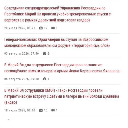
многоборье «Акпатыр» в Марий Эл
Сотрудники спецподразделений Управления Росгвардии по
07 августа 2026, 05:43
10
Республике Марий Эл провели учебно-тренировочные спуски с
вертолета в рамках десантной подготовки (видео)
Представитель вневедомственной охраны Управления Росгвардии
по Республике Марий Эл принял участие в учебно-методическом
29 июля 2026, 08:21
12
1
сборе Росгвардии в Ижевске
Генерал-полковник Юрий Аверин выступил на Всероссийском
06 августа 2026, 09:37
10
молодёжном образовательном форуме «Территория смыслов»
В Марий Эл сотрудники ЛРР Росгвардии за прошедший месяц
03 августа 2026, 07:46
2
провели более 90 проверок мест хранения гражданского оружия
В Марий Эл для сотрудников Росгвардии прошло занятие,
06 августа 2026, 08:00
посвящённое памяти генерала армии Ивана Кирилловича Яковлева
В Марий Эл сотрудники вневедомственной охраны Росгвардии за
05 августа 2026, 09:10
1
прошедший месяц задержали 19 нарушителей
В Марий Эл сотрудники ОМОН «Таир» Росгвардии провели
05 августа 2026, 09:44
патриотическую встречу с детьми в лагере имени Володи Дубинина
(видео)
18 июля 2026, 06:10
10
1
В Йошкар-Оле для сотрудников Росгвардии провели занятие по
антикоррупционной тематике