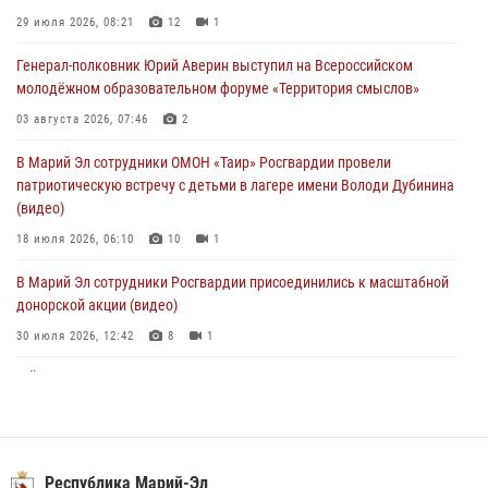
02 августа 2026, 11:44
29 июля 2026, 08:21
12
1
В Росгвардии вспоминают российских воинов, погибших в Первой
Генерал-полковник Юрий Аверин выступил на Всероссийском
мировой войне 1914-1918 годов
молодёжном образовательном форуме «Территория смыслов»
01 августа 2026, 11:42
03 августа 2026, 07:46
2
1 августа – День дежурной службы войск национальной гвардии
В Марий Эл сотрудники ОМОН «Таир» Росгвардии провели
Российской Федерации
патриотическую встречу с детьми в лагере имени Володи Дубинина
01 августа 2026, 06:40
(видео)
18 июля 2026, 06:10
10
1
В Марий Эл сотрудники Росгвардии присоединились к масштабной
донорской акции (видео)
30 июля 2026, 12:42
8
1
В Йошкар-Оле руководство и сотрудники регионального управления
Росгвардии почтили память героя, погибшего при исполнении
служебного долга
24 июля 2026, 09:30
6
Республика Марий-Эл