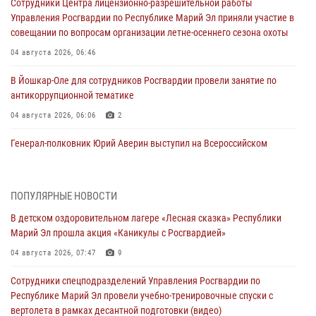
Сотрудники Центра лицензионно-разрешительной работы
Управления Росгвардии по Республике Марий Эл приняли участие в
совещании по вопросам организации летне-осеннего сезона охоты
04 августа 2026, 06:46
В Йошкар-Оле для сотрудников Росгвардии провели занятие по
антикоррупционной тематике
04 августа 2026, 06:06
2
Генерал-полковник Юрий Аверин выступил на Всероссийском
молодёжном образовательном форуме «Территория смыслов»
03 августа 2026, 07:46
2
ПОПУЛЯРНЫЕ НОВОСТИ
Росгвардейцы в Марий Эл обеспечили правопорядок в ходе
В детском оздоровительном лагере «Лесная сказка» Республики
празднования Дня ВДВ и проведения матчевого турнира на Кубок
Марий Эл прошла акция «Каникулы с Росгвардией»
Раимкуля Малахбекова
04 августа 2026, 07:47
9
03 августа 2026, 06:52
7
Сотрудники спецподразделений Управления Росгвардии по
Центральная войсковая комендатура Росгвардии отмечает день
Республике Марий Эл провели учебно-тренировочные спуски с
образования 2 августа
вертолета в рамках десантной подготовки (видео)