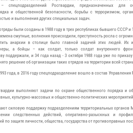
– спецподразделений Росгвардии, предназначенных для об
ядка и общественной безопасности, борьбы с терроризмом, орга
остью и выполнения других специальных задач.
отряды были созданы в 1988 году в трех республиках бывшего СССР и 
ремена смутные, волнения происходили, преступность росла с огромн
тить анархии в столице было главной задачей этих людей. Их 
неры, а бойцы – как солдат, только солдат внутреннего фрон
ву поддержали, и 34 года назад - 3 октября 1988 года уже по прика
нято решение об организации таких отрядов на территории всей стран
993 года, в 2016 году спецподразделение вошло в состав Управления
гвардии выполняют задачи по охране общественного порядка и о
ивных, культурно-массовых и общественно-политических мероприятий
ают силовую поддержку подразделениям территориальных органов 
нии следственных действий, оперативно-разыскных и профила
й по защите личности, общества, государства от противоправных пос