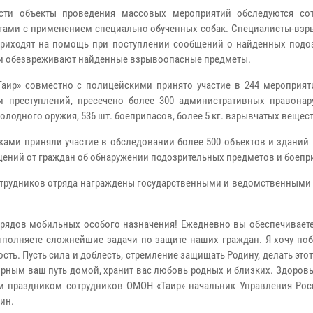
ости объекты проведения массовых мероприятий обследуются со
огами с применением специально обученных собак. Специалисты-взр
 приходят на помощь при поступлении сообщений о найденных подо
 и обезвреживают найденные взрывоопасные предметы.
аир» совместно с полицейскими принято участие в 244 мероприяти
 преступлений, пресечено более 300 административных правонар
олодного оружия, 536 шт. боеприпасов, более 5 кг. взрывчатых вещест
ами приняли участие в обследовании более 500 объектов и зданий 
щений от граждан об обнаружении подозрительных предметов и боепр
сотрудников отряда награждены государственными и ведомственными
рядов мобильных особого назначения! Ежедневно вы обеспечивает
ыполняете сложнейшие задачи по защите наших граждан. Я хочу поб
сть. Пусть сила и доблесть, стремление защищать Родину, делать это
мирным ваш путь домой, хранит вас любовь родных и близких. Здоровь
м праздником сотрудников ОМОН «Таир» начальник Управления Рос
ин.