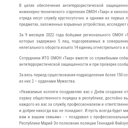
В целях обеспечения антитеррористической защищенн
инженерно-технического отделения ОМОН «Таир» и кинол
отряда несут службу круглосуточно и одними из первых
предметах, заложенных взрывных устройствах, исследуют
За 9 месяцев 2022 года бойцами регионального ОМОН «Т
которых задержано 5 лиц, подозреваемых в совершении
нелегального оборота изъято 14 единиц огнестрельного и х
Сотрудники ИТО ОМОН «Таир» вместе со служебными собак
антитеррористической защищенности и при проверке сооб
За весь период существования подразделения более 150 
из них 2 – орденами Мужества.
«Уважаемые коллеги поздравляю вас с Днём создания от
охрану общественного порядка в республике, достойно в
каждого из вас за службу, профессионализм и ответственно
и добрее никогда вас не покидают. И пусть всегда будет 
вам и вашим семьям» - ¬ поздравил с профессиональны
Республике Марий Эл полковник полиции Геннадий Файзул