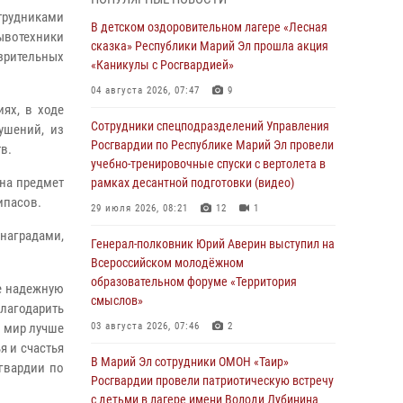
провели занятие по антикоррупционной
трудниками
тематике
В детском оздоровительном лагере «Лесная
ывотехники
сказка» Республики Марий Эл прошла акция
04 августа 2026, 06:06
2
зрительных
«Каникулы с Росгвардией»
Генерал-полковник Юрий Аверин выступил на
04 августа 2026, 07:47
9
Всероссийском молодёжном
ях, в ходе
образовательном форуме «Территория
Сотрудники спецподразделений Управления
ушений, из
смыслов»
Росгвардии по Республике Марий Эл провели
в.
учебно-тренировочные спуски с вертолета в
03 августа 2026, 07:46
2
на предмет
рамках десантной подготовки (видео)
Росгвардейцы в Марий Эл обеспечили
ипасов.
29 июля 2026, 08:21
12
1
правопорядок в ходе празднования Дня ВДВ
 наградами,
и проведения матчевого турнира на Кубок
Генерал-полковник Юрий Аверин выступил на
Раимкуля Малахбекова
Всероссийском молодёжном
образовательном форуме «Территория
03 августа 2026, 06:52
7
е надежную
смыслов»
лагодарить
Центральная войсковая комендатура
т мир лучше
03 августа 2026, 07:46
2
Росгвардии отмечает день образования 2
я и счастья
августа
В Марий Эл сотрудники ОМОН «Таир»
гвардии по
Росгвардии провели патриотическую встречу
02 августа 2026, 11:44
с детьми в лагере имени Володи Дубинина