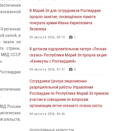
еспечения
В Марий Эл для сотрудников Росгвардии
низованной
прошло занятие, посвящённое памяти
генерала армии Ивана Кирилловича
14 регионах
Яковлева
ой силой, и
05 августа 2026, 09:10
1
и звали не
та страны.
В детском оздоровительном лагере «Лесная
зу МВД СССР
сказка» Республики Марий Эл прошла акция
ы.
«Каникулы с Росгвардией»
04 августа 2026, 07:47
9
 Росгвардии
Сотрудники Центра лицензионно-
разрешительной работы Управления
беспечению
Росгвардии по Республике Марий Эл приняли
.
участие в совещании по вопросам
организации летне-осеннего сезона охоты
МВД России
ктических
04 августа 2026, 06:46
ягательств,
В Йошкар-Оле для сотрудников Росгвардии
ПОПУЛЯРНЫЕ НОВОСТИ