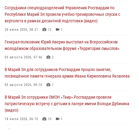
многоборье «Акпатыр» в Марий Эл
Сотрудники спецподразделений Управления Росгвардии по
07 августа 2026, 05:43
10
Республике Марий Эл провели учебно-тренировочные спуски с
вертолета в рамках десантной подготовки (видео)
Представитель вневедомственной охраны Управления Росгвардии
по Республике Марий Эл принял участие в учебно-методическом
29 июля 2026, 08:21
12
1
сборе Росгвардии в Ижевске
Генерал-полковник Юрий Аверин выступил на Всероссийском
06 августа 2026, 09:37
10
молодёжном образовательном форуме «Территория смыслов»
В Марий Эл сотрудники ЛРР Росгвардии за прошедший месяц
03 августа 2026, 07:46
2
провели более 90 проверок мест хранения гражданского оружия
В Марий Эл для сотрудников Росгвардии прошло занятие,
06 августа 2026, 08:00
посвящённое памяти генерала армии Ивана Кирилловича Яковлева
В Марий Эл сотрудники вневедомственной охраны Росгвардии за
05 августа 2026, 09:10
1
прошедший месяц задержали 19 нарушителей
В Марий Эл сотрудники ОМОН «Таир» Росгвардии провели
05 августа 2026, 09:44
патриотическую встречу с детьми в лагере имени Володи Дубинина
(видео)
18 июля 2026, 06:10
10
1
В Йошкар-Оле для сотрудников Росгвардии провели занятие по
антикоррупционной тематике