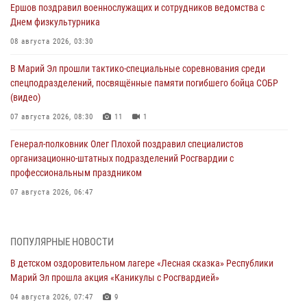
Ершов поздравил военнослужащих и сотрудников ведомства с
Днем физкультурника
08 августа 2026, 03:30
В Марий Эл прошли тактико-специальные соревнования среди
спецподразделений, посвящённые памяти погибшего бойца СОБР
(видео)
07 августа 2026, 08:30
11
1
Генерал-полковник Олег Плохой поздравил специалистов
организационно-штатных подразделений Росгвардии с
профессиональным праздником
07 августа 2026, 06:47
Начальник отдела вневедомственной охраны Управления
Росгвардии по Республике Марий Эл принял участие во
ПОПУЛЯРНЫЕ НОВОСТИ
Всероссийском семинаре в Нижнем Новгороде (видео)
В детском оздоровительном лагере «Лесная сказка» Республики
07 августа 2026, 06:25
8
1
Марий Эл прошла акция «Каникулы с Росгвардией»
Команда «Росгвардия» принимает участие в военно-спортивном
04 августа 2026, 07:47
9