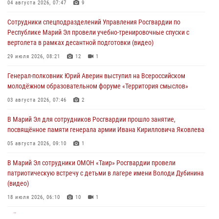
Команда «Росгвардия» принимает участие в военно-спортивном
04 августа 2026, 07:47
9
многоборье «Акпатыр» в Марий Эл
Сотрудники спецподразделений Управления Росгвардии по
07 августа 2026, 05:43
10
Республике Марий Эл провели учебно-тренировочные спуски с
вертолета в рамках десантной подготовки (видео)
Представитель вневедомственной охраны Управления Росгвардии
по Республике Марий Эл принял участие в учебно-методическом
29 июля 2026, 08:21
12
1
сборе Росгвардии в Ижевске
Генерал-полковник Юрий Аверин выступил на Всероссийском
06 августа 2026, 09:37
10
молодёжном образовательном форуме «Территория смыслов»
В Марий Эл сотрудники ЛРР Росгвардии за прошедший месяц
03 августа 2026, 07:46
2
провели более 90 проверок мест хранения гражданского оружия
В Марий Эл для сотрудников Росгвардии прошло занятие,
06 августа 2026, 08:00
посвящённое памяти генерала армии Ивана Кирилловича Яковлева
В Марий Эл сотрудники вневедомственной охраны Росгвардии за
05 августа 2026, 09:10
1
прошедший месяц задержали 19 нарушителей
В Марий Эл сотрудники ОМОН «Таир» Росгвардии провели
05 августа 2026, 09:44
патриотическую встречу с детьми в лагере имени Володи Дубинина
(видео)
18 июля 2026, 06:10
10
1
В Йошкар-Оле для сотрудников Росгвардии провели занятие по