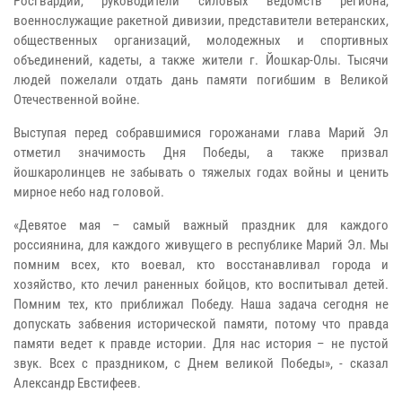
Росгвардии, руководители силовых ведомств региона,
военнослужащие ракетной дивизии, представители ветеранских,
общественных организаций, молодежных и спортивных
объединений, кадеты, а также жители г. Йошкар-Олы. Тысячи
людей пожелали отдать дань памяти погибшим в Великой
Отечественной войне.
Выступая перед собравшимися горожанами глава Марий Эл
отметил значимость Дня Победы, а также призвал
йошкаролинцев не забывать о тяжелых годах войны и ценить
мирное небо над головой.
«Девятое мая – самый важный праздник для каждого
россиянина, для каждого живущего в республике Марий Эл. Мы
помним всех, кто воевал, кто восстанавливал города и
хозяйство, кто лечил раненных бойцов, кто воспитывал детей.
Помним тех, кто приближал Победу. Наша задача сегодня не
допускать забвения исторической памяти, потому что правда
памяти ведет к правде истории. Для нас история – не пустой
звук. Всех с праздником, с Днем великой Победы», - сказал
Александр Евстифеев.