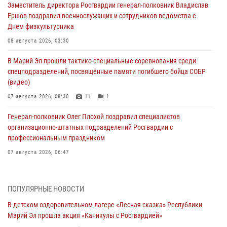
Заместитель директора Росгвардии генерал-полковник Владислав
Ершов поздравил военнослужащих и сотрудников ведомства с
Днем физкультурника
08 августа 2026, 03:30
В Марий Эл прошли тактико-специальные соревнования среди
спецподразделений, посвящённые памяти погибшего бойца СОБР
(видео)
07 августа 2026, 08:30
11
1
Генерал-полковник Олег Плохой поздравил специалистов
организационно-штатных подразделений Росгвардии с
профессиональным праздником
07 августа 2026, 06:47
Начальник отдела вневедомственной охраны Управления
Росгвардии по Республике Марий Эл принял участие во
ПОПУЛЯРНЫЕ НОВОСТИ
Всероссийском семинаре в Нижнем Новгороде (видео)
В детском оздоровительном лагере «Лесная сказка» Республики
07 августа 2026, 06:25
8
1
Марий Эл прошла акция «Каникулы с Росгвардией»