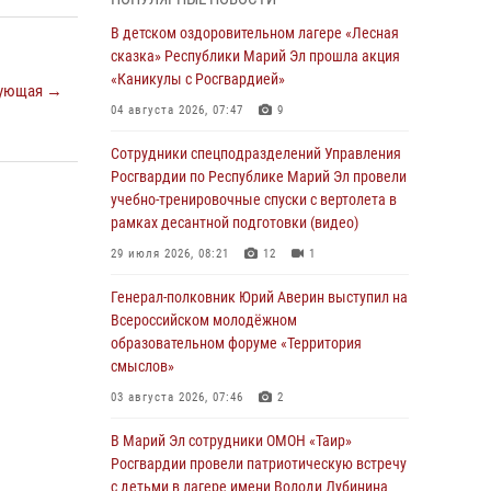
сказка» Республики Марий Эл прошла акция
«Каникулы с Росгвардией»
В детском оздоровительном лагере «Лесная
сказка» Республики Марий Эл прошла акция
04 августа 2026, 07:47
9
«Каникулы с Росгвардией»
ующая →
Сотрудники Центра лицензионно-
04 августа 2026, 07:47
9
разрешительной работы Управления
Росгвардии по Республике Марий Эл приняли
Сотрудники спецподразделений Управления
участие в совещании по вопросам
Росгвардии по Республике Марий Эл провели
организации летне-осеннего сезона охоты
учебно-тренировочные спуски с вертолета в
рамках десантной подготовки (видео)
04 августа 2026, 06:46
29 июля 2026, 08:21
12
1
В Йошкар-Оле для сотрудников Росгвардии
провели занятие по антикоррупционной
Генерал-полковник Юрий Аверин выступил на
тематике
Всероссийском молодёжном
образовательном форуме «Территория
04 августа 2026, 06:06
2
смыслов»
Генерал-полковник Юрий Аверин выступил на
03 августа 2026, 07:46
2
Всероссийском молодёжном
образовательном форуме «Территория
В Марий Эл сотрудники ОМОН «Таир»
смыслов»
Росгвардии провели патриотическую встречу
с детьми в лагере имени Володи Дубинина
03 августа 2026, 07:46
2