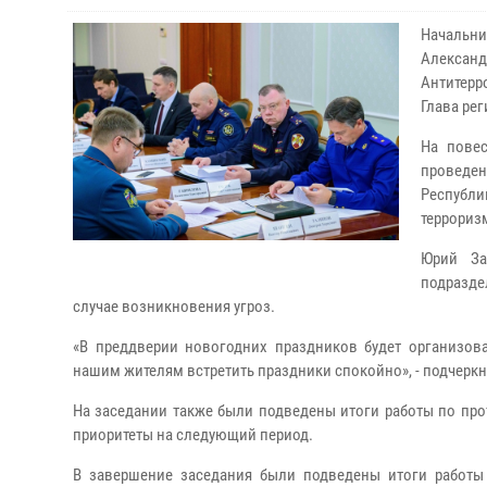
Начальн
Алекса
Антитерр
Глава ре
На повес
проведен
Республ
террориз
Юрий За
подразде
случае возникновения угроз.
«В преддверии новогодних праздников будет организова
нашим жителям встретить праздники спокойно», - подчеркн
На заседании также были подведены итоги работы по пр
приоритеты на следующий период.
В завершение заседания были подведены итоги работы