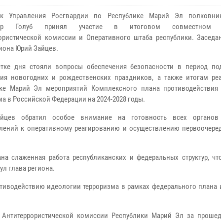
ик Управления Росгвардии по Республике Марий Эл полковни
ндр Голуб принял участие в итоговом совместном з
ористической комиссии и Оперативного штаба республики. Заседа
гиона Юрий Зайцев.
тке дня стояли вопросы обеспечения безопасности в период по
ия новогодних и рождественских праздников, а также итогам ре
ике Марий Эл мероприятий Комплексного плана противодействия
ма в Российской Федерации на 2024-2028 годы.
йцев обратил особое внимание на готовность всех органов
лений к оперативному реагированию и осуществлению первоочере
на слаженная работа республиканских и федеральных структур, чт
ул глава региона.
отиводействию идеологии терроризма в рамках федерального плана 
 Антитеррористической комиссии Республики Марий Эл за проше