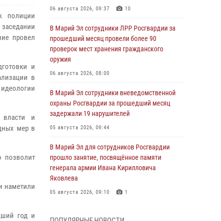
06 августа 2026, 09:37
10
к полиции
аседании
В Марий Эл сотрудники ЛРР Росгвардии за
ние провел
прошедший месяц провели более 90
проверок мест хранения гражданского
оружия
дготовки и
06 августа 2026, 08:00
ализации в
 идеологии
В Марий Эл сотрудники вневедомственной
охраны Росгвардии за прошедший месяц
задержали 19 нарушителей
 власти и
дных мер в
05 августа 2026, 09:44
В Марий Эл для сотрудников Росгвардии
о позволит
прошло занятие, посвящённое памяти
генерала армии Ивана Кирилловича
Яковлева
и наметили
05 августа 2026, 09:10
1
В детском оздоровительном лагере «Лесная
дший год и
ПОПУЛЯРНЫЕ НОВОСТИ