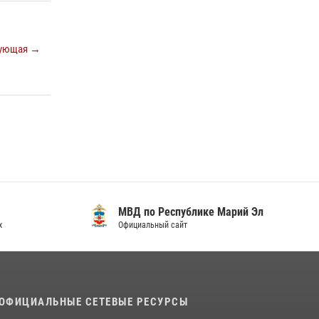
регионального управления Росгвардии
почтили память героя, погибшего при
исполнении служебного долга
ующая →
24 июля 2026, 09:30
6
Росгвардейцы в Республике Марий Эл
приняли участие в праздновании Дня семьи,
любви и верности (видео)
08 июля 2026, 13:48
16
1
Управление Росгвардии по Республике
Марий Эл приняло участие в охране
общественного порядка в День семьи, любви
и верности
МВД по Республике Марий Эл
Официальный сайт
09 июля 2026, 06:04
3
ОФИЦИАЛЬНЫЕ СЕТЕВЫЕ РЕСУРСЫ