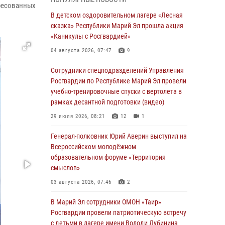
сказка» Республики Марий Эл прошла акция
ресованных
«Каникулы с Росгвардией»
В детском оздоровительном лагере «Лесная
сказка» Республики Марий Эл прошла акция
04 августа 2026, 07:47
9
«Каникулы с Росгвардией»
Сотрудники Центра лицензионно-
04 августа 2026, 07:47
9
разрешительной работы Управления
Росгвардии по Республике Марий Эл приняли
Сотрудники спецподразделений Управления
участие в совещании по вопросам
Росгвардии по Республике Марий Эл провели
организации летне-осеннего сезона охоты
учебно-тренировочные спуски с вертолета в
рамках десантной подготовки (видео)
04 августа 2026, 06:46
29 июля 2026, 08:21
12
1
В Йошкар-Оле для сотрудников Росгвардии
провели занятие по антикоррупционной
Генерал-полковник Юрий Аверин выступил на
тематике
Всероссийском молодёжном
образовательном форуме «Территория
04 августа 2026, 06:06
2
смыслов»
Генерал-полковник Юрий Аверин выступил на
03 августа 2026, 07:46
2
Всероссийском молодёжном
образовательном форуме «Территория
В Марий Эл сотрудники ОМОН «Таир»
смыслов»
Росгвардии провели патриотическую встречу
с детьми в лагере имени Володи Дубинина
03 августа 2026, 07:46
2