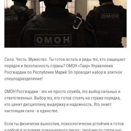
Сила. Честь. Мужество. Ты готов встать в ряды тех, кто защищает
порядок и безопасность страны? ОМОН «Таир» Управления
Росгвардии по Республике Марий Эл проводит набор в элитное
спецподразделение!
ОМОН Росгвардии - это не просто служба, это выбор сильных и
ответственных. Выбор тех, кто готов стоять на страже порядка,
кто ценит дисциплину, выдержку и надежность. Кто знает:
настоящая сила - в единстве.
Если ты физически вынослив, психологически устойчив и готов
к работе в условиях повышенного риска - твоё место среди нас.