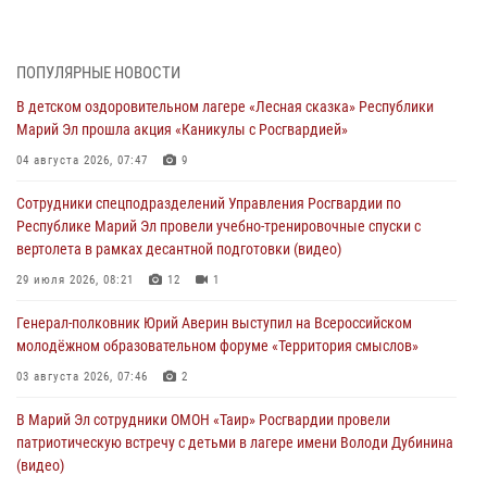
Управления Росгвардии по Республике Марий Эл приняли участие в
совещании по вопросам организации летне-осеннего сезона охоты
04 августа 2026, 06:46
ПОПУЛЯРНЫЕ НОВОСТИ
В детском оздоровительном лагере «Лесная сказка» Республики
В Йошкар-Оле для сотрудников Росгвардии провели занятие по
Марий Эл прошла акция «Каникулы с Росгвардией»
антикоррупционной тематике
04 августа 2026, 07:47
9
04 августа 2026, 06:06
2
Сотрудники спецподразделений Управления Росгвардии по
Генерал-полковник Юрий Аверин выступил на Всероссийском
Республике Марий Эл провели учебно-тренировочные спуски с
молодёжном образовательном форуме «Территория смыслов»
вертолета в рамках десантной подготовки (видео)
03 августа 2026, 07:46
2
29 июля 2026, 08:21
12
1
Росгвардейцы в Марий Эл обеспечили правопорядок в ходе
Генерал-полковник Юрий Аверин выступил на Всероссийском
празднования Дня ВДВ и проведения матчевого турнира на Кубок
молодёжном образовательном форуме «Территория смыслов»
Раимкуля Малахбекова
03 августа 2026, 07:46
2
03 августа 2026, 06:52
7
В Марий Эл сотрудники ОМОН «Таир» Росгвардии провели
Центральная войсковая комендатура Росгвардии отмечает день
патриотическую встречу с детьми в лагере имени Володи Дубинина
образования 2 августа
(видео)
02 августа 2026, 11:44