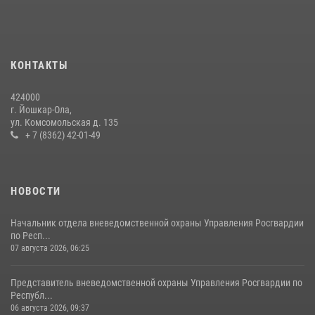
Росгвардии почтили память героя, погибшего при исполнении
служебного долга
24 июля 2026, 09:30
6
КОНТАКТЫ
Росгвардейцы в Республике Марий Эл приняли участие в
праздновании Дня семьи, любви и верности (видео)
424000
08 июля 2026, 13:48
16
1
г. Йошкар-Ола,
ул. Комсомольская д. 135
Управление Росгвардии по Республике Марий Эл приняло участие в
+ 7 (8362) 42-01-49
охране общественного порядка в День семьи, любви и верности
09 июля 2026, 06:04
3
НОВОСТИ
Начальник отдела вневедомственной охраны Управления Росгвардии
по Респ...
07 августа 2026, 06:25
Представитель вневедомственной охраны Управления Росгвардии по
Республ...
06 августа 2026, 09:37