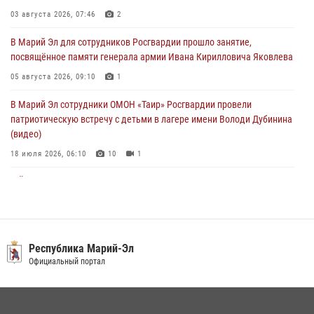
Марий Эл прошла акция «Каникулы с Росгвардией»
03 августа 2026, 07:46
2
04 августа 2026, 07:47
9
В Марий Эл для сотрудников Росгвардии прошло занятие,
посвящённое памяти генерала армии Ивана Кирилловича Яковлева
Сотрудники Центра лицензионно-разрешительной работы
Управления Росгвардии по Республике Марий Эл приняли участие в
05 августа 2026, 09:10
1
совещании по вопросам организации летне-осеннего сезона охоты
В Марий Эл сотрудники ОМОН «Таир» Росгвардии провели
04 августа 2026, 06:46
патриотическую встречу с детьми в лагере имени Володи Дубинина
(видео)
18 июля 2026, 06:10
10
1
В Йошкар-Оле для сотрудников Росгвардии провели занятие по
антикоррупционной тематике
04 августа 2026, 06:06
2
В Марий Эл сотрудники Росгвардии присоединились к масштабной
Республика Марий-Эл
донорской акции (видео)
Официальный портал
30 июля 2026, 12:42
8
1
В Йошкар-Оле руководство и сотрудники регионального управления