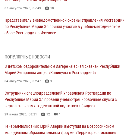
07 августа 2026, 05:43
10
Представитель вневедомственной охраны Управления Росгвардии
по Республике Марий Эл принял участие в учебно-методическом
сборе Росгвардии в Ижевске
06 августа 2026, 09:37
10
В Марий Эл сотрудники ЛРР Росгвардии за прошедший месяц
ПОПУЛЯРНЫЕ НОВОСТИ
провели более 90 проверок мест хранения гражданского оружия
В детском оздоровительном лагере «Лесная сказка» Республики
06 августа 2026, 08:00
Марий Эл прошла акция «Каникулы с Росгвардией»
В Марий Эл сотрудники вневедомственной охраны Росгвардии за
04 августа 2026, 07:47
9
прошедший месяц задержали 19 нарушителей
Сотрудники спецподразделений Управления Росгвардии по
05 августа 2026, 09:44
Республике Марий Эл провели учебно-тренировочные спуски с
вертолета в рамках десантной подготовки (видео)
В Марий Эл для сотрудников Росгвардии прошло занятие,
посвящённое памяти генерала армии Ивана Кирилловича Яковлева
29 июля 2026, 08:21
12
1
05 августа 2026, 09:10
1
Генерал-полковник Юрий Аверин выступил на Всероссийском
молодёжном образовательном форуме «Территория смыслов»
В детском оздоровительном лагере «Лесная сказка» Республики