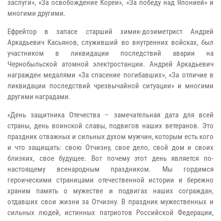
заслуги», «За освобождение Кореи», «За победу над Японией» и
многими другими.
Ефрейтор в запасе старший химик-дозиметрист Андрей
Аркадьевич Касьянов, служивший во внутренних войсках, был
участником в ликвидации последствий аварии на
Чернобыльской атомной электростанции. Андрей Аркадьевич
награжден медалями «За спасение погибавших», «За отличие в
ликвидации последствий чрезвычайной ситуации» и многими
другими наградами.
«День защитника Отечества – замечательная дата для всей
страны, день воинской славы, подвигов наших ветеранов. Это
праздник отважных и сильных духом мужчин, которым есть кого
и что защищать: свою Отчизну, свое дело, свой дом и своих
близких, свое будущее. Вот почему этот день является по-
настоящему всенародным праздником. Мы гордимся
героическими страницами отечественной истории и бережно
храним память о мужестве и подвигах наших сограждан,
отдавших свои жизни за Отчизну. В праздник мужественных и
сильных людей, истинных патриотов Российской Федерации,