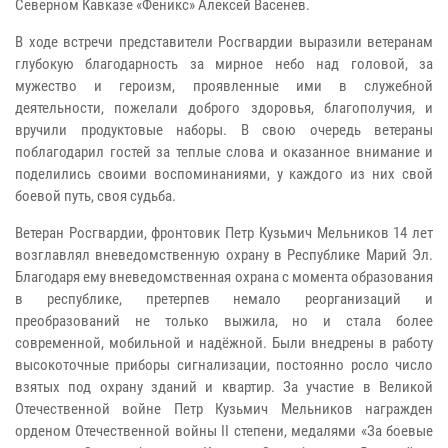
Северном Кавказе «Феникс» Алексей Васенев.
В ходе встречи представители Росгвардии выразили ветеранам
глубокую благодарность за мирное небо над головой, за
мужество и героизм, проявленные ими в служебной
деятельности, пожелали доброго здоровья, благополучия, и
вручили продуктовые наборы. В свою очередь ветераны
поблагодарил гостей за теплые слова и оказанное внимание и
поделились своими воспоминаниями, у каждого из них свой
боевой путь, своя судьба.
Ветеран Росгвардии, фронтовик Петр Кузьмич Мельников 14 лет
возглавлял вневедомственную охрану в Республике Марий Эл.
Благодаря ему вневедомственная охрана с момента образования
в республике, претерпев немало реорганизаций и
преобразований не только выжила, но и стала более
современной, мобильной и надёжной. Были внедрены в работу
высокоточные приборы сигнализации, постоянно росло число
взятых под охрану зданий и квартир. За участие в Великой
Отечественной войне Петр Кузьмич Мельников награжден
орденом Отечественной войны II степени, медалями «За боевые