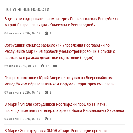
В Марий Эл сотрудники ЛРР Росгвардии за прошедший месяц
ПОПУЛЯРНЫЕ НОВОСТИ
провели более 90 проверок мест хранения гражданского оружия
В детском оздоровительном лагере «Лесная сказка» Республики
06 августа 2026, 08:00
Марий Эл прошла акция «Каникулы с Росгвардией»
В Марий Эл сотрудники вневедомственной охраны Росгвардии за
04 августа 2026, 07:47
9
прошедший месяц задержали 19 нарушителей
Сотрудники спецподразделений Управления Росгвардии по
05 августа 2026, 09:44
Республике Марий Эл провели учебно-тренировочные спуски с
вертолета в рамках десантной подготовки (видео)
В Марий Эл для сотрудников Росгвардии прошло занятие,
посвящённое памяти генерала армии Ивана Кирилловича Яковлева
29 июля 2026, 08:21
12
1
05 августа 2026, 09:10
1
Генерал-полковник Юрий Аверин выступил на Всероссийском
молодёжном образовательном форуме «Территория смыслов»
В детском оздоровительном лагере «Лесная сказка» Республики
Марий Эл прошла акция «Каникулы с Росгвардией»
03 августа 2026, 07:46
2
04 августа 2026, 07:47
9
В Марий Эл для сотрудников Росгвардии прошло занятие,
посвящённое памяти генерала армии Ивана Кирилловича Яковлева
Сотрудники Центра лицензионно-разрешительной работы
Управления Росгвардии по Республике Марий Эл приняли участие в
05 августа 2026, 09:10
1
совещании по вопросам организации летне-осеннего сезона охоты
В Марий Эл сотрудники ОМОН «Таир» Росгвардии провели
04 августа 2026, 06:46