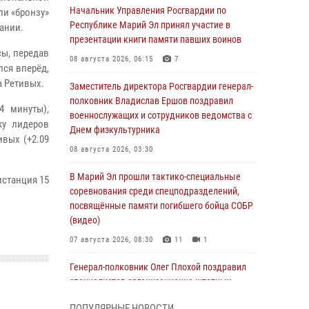
Начальник Управления Росгвардии по
ли «бронзу»
Республике Марий Эл принял участие в
ании.
презентации книги памяти павших воинов
сы, передав
08 августа 2026, 06:15
7
лся вперёд,
а Ретивых.
Заместитель директора Росгвардии генерал-
полковник Владислав Ершов поздравил
4 минуты),
военнослужащих и сотрудников ведомства с
ку лидеров
Днем физкультурника
ивых (+2.09
08 августа 2026, 03:30
В Марий Эл прошли тактико-специальные
истанция 15
соревнования среди спецподразделений,
посвящённые памяти погибшего бойца СОБР
(видео)
07 августа 2026, 08:30
11
1
Генерал-полковник Олег Плохой поздравил
специалистов организационно-штатных
подразделений Росгвардии с
ПОПУЛЯРНЫЕ НОВОСТИ