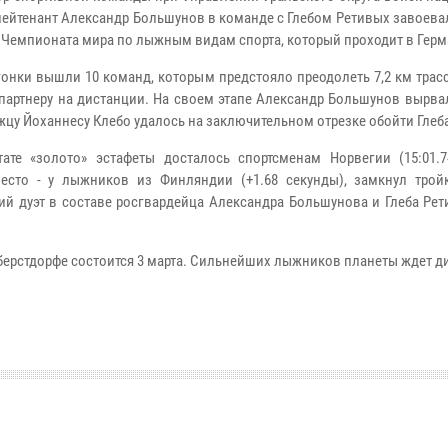
лейтенант Александр Большунов в команде с Глебом Ретивых завоева
 Чемпионата мира по лыжным видам спорта, который проходит в Герм
гонки вышли 10 команд, которым предстояло преодолеть 7,2 км трас
 партнеру на дистанции. На своем этапе Александр Большунов вырва
жцу Йоханнесу Клебо удалось на заключительном отрезке обойти Глеб
тате «золото» эстафеты досталось спортсменам Норвегии (15:01.7
есто - у лыжников из Финляндии (+1.68 секунды), замкнул трой
ий дуэт в составе росгвардейца Александра Большунова и Глеба Рет
.
ерстдорфе состоится 3 марта. Сильнейших лыжников планеты ждет д