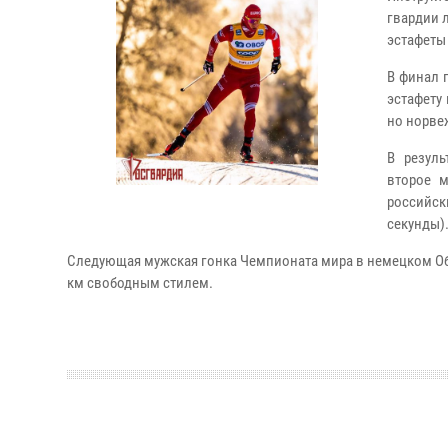
гвардии 
эстафеты
В финал 
эстафету
но норве
В резуль
второе м
российск
секунды)
Следующая мужская гонка Чемпионата мира в немецком Об
км свободным стилем.