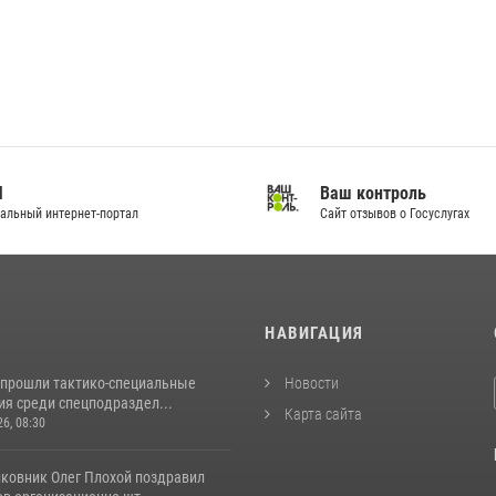
И
Ваш контроль
альный интернет-портал
Сайт отзывов о Госуслугах
И
НАВИГАЦИЯ
 прошли тактико-специальные
Новости
ия среди спецподраздел...
Карта сайта
26, 08:30
лковник Олег Плохой поздравил