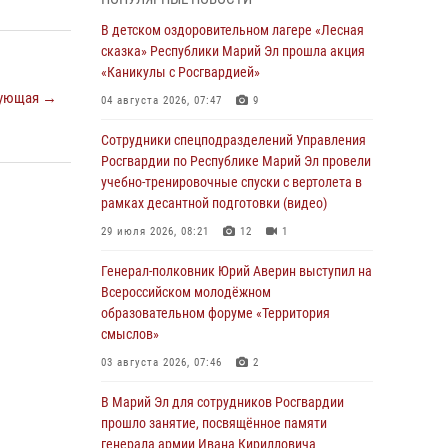
профессиональным праздником
В детском оздоровительном лагере «Лесная
07 августа 2026, 06:47
сказка» Республики Марий Эл прошла акция
Начальник отдела вневедомственной
«Каникулы с Росгвардией»
охраны Управления Росгвардии по
ующая →
04 августа 2026, 07:47
9
Республике Марий Эл принял участие во
Всероссийском семинаре в Нижнем
Сотрудники спецподразделений Управления
Новгороде (видео)
Росгвардии по Республике Марий Эл провели
учебно-тренировочные спуски с вертолета в
07 августа 2026, 06:25
8
1
рамках десантной подготовки (видео)
Команда «Росгвардия» принимает участие в
29 июля 2026, 08:21
12
1
военно-спортивном многоборье «Акпатыр» в
Марий Эл
Генерал-полковник Юрий Аверин выступил на
Всероссийском молодёжном
07 августа 2026, 05:43
10
образовательном форуме «Территория
Представитель вневедомственной охраны
смыслов»
Управления Росгвардии по Республике
03 августа 2026, 07:46
2
Марий Эл принял участие в учебно-
методическом сборе Росгвардии в Ижевске
В Марий Эл для сотрудников Росгвардии
прошло занятие, посвящённое памяти
06 августа 2026, 09:37
10
генерала армии Ивана Кирилловича