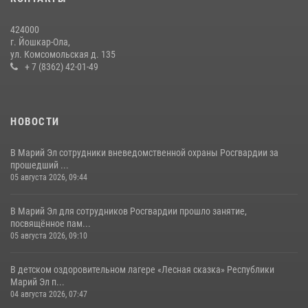
Управление Росгвардии по Республике Марий Эл продолжает
знакомить граждан со службой в войсках национальной гвардии
424000
(видео)
г. Йошкар-Ола,
11 июля 2026, 06:20
9
1
ул. Комсомольская д. 135
+ 7 (8362) 42-01-49
В Йошкар-Оле для сотрудников Росгвардии провели занятие по
антикоррупционной тематике
04 августа 2026, 06:06
2
НОВОСТИ
В Марий Эл сотрудники вневедомственной охраны Росгвардии за
прошедший ...
05 августа 2026, 09:44
В Марий Эл для сотрудников Росгвардии прошло занятие,
посвящённое пам...
05 августа 2026, 09:10
В детском оздоровительном лагере «Лесная сказка» Республики
Марий Эл п...
04 августа 2026, 07:47