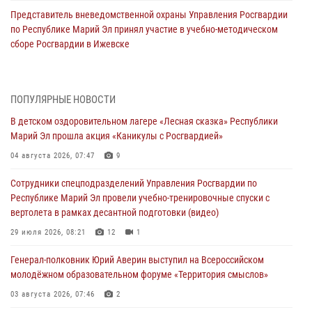
Представитель вневедомственной охраны Управления Росгвардии
по Республике Марий Эл принял участие в учебно-методическом
сборе Росгвардии в Ижевске
06 августа 2026, 09:37
10
В Марий Эл сотрудники ЛРР Росгвардии за прошедший месяц
ПОПУЛЯРНЫЕ НОВОСТИ
провели более 90 проверок мест хранения гражданского оружия
В детском оздоровительном лагере «Лесная сказка» Республики
06 августа 2026, 08:00
Марий Эл прошла акция «Каникулы с Росгвардией»
В Марий Эл сотрудники вневедомственной охраны Росгвардии за
04 августа 2026, 07:47
9
прошедший месяц задержали 19 нарушителей
Сотрудники спецподразделений Управления Росгвардии по
05 августа 2026, 09:44
Республике Марий Эл провели учебно-тренировочные спуски с
вертолета в рамках десантной подготовки (видео)
В Марий Эл для сотрудников Росгвардии прошло занятие,
посвящённое памяти генерала армии Ивана Кирилловича Яковлева
29 июля 2026, 08:21
12
1
05 августа 2026, 09:10
1
Генерал-полковник Юрий Аверин выступил на Всероссийском
молодёжном образовательном форуме «Территория смыслов»
В детском оздоровительном лагере «Лесная сказка» Республики
Марий Эл прошла акция «Каникулы с Росгвардией»
03 августа 2026, 07:46
2
04 августа 2026, 07:47
9