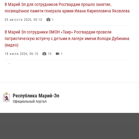
В Марий Эл для сотрудников Росгвардии прошло занятие,
посвящённое памяти генерала армии Ивана Кирилловича Яковлева
Сотрудники Центра лицензионно-разрешительной работы
Управления Росгвардии по Республике Марий Эл приняли участие в
05 августа 2026, 09:10
1
совещании по вопросам организации летне-осеннего сезона охоты
В Марий Эл сотрудники ОМОН «Таир» Росгвардии провели
04 августа 2026, 06:46
патриотическую встречу с детьми в лагере имени Володи Дубинина
(видео)
18 июля 2026, 06:10
10
1
В Йошкар-Оле для сотрудников Росгвардии провели занятие по
антикоррупционной тематике
04 августа 2026, 06:06
2
В Марий Эл сотрудники Росгвардии присоединились к масштабной
Республика Марий-Эл
донорской акции (видео)
Официальный портал
30 июля 2026, 12:42
8
1
В Йошкар-Оле руководство и сотрудники регионального управления
Росгвардии почтили память героя, погибшего при исполнении
служебного долга