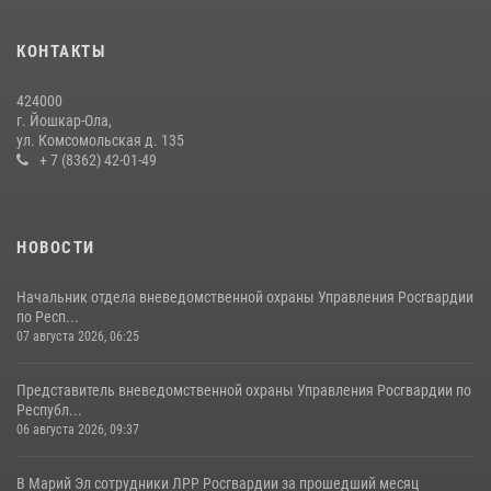
24 июля 2026, 09:30
6
КОНТАКТЫ
Росгвардейцы в Республике Марий Эл приняли участие в
праздновании Дня семьи, любви и верности (видео)
424000
08 июля 2026, 13:48
16
1
г. Йошкар-Ола,
ул. Комсомольская д. 135
Управление Росгвардии по Республике Марий Эл приняло участие в
+ 7 (8362) 42-01-49
охране общественного порядка в День семьи, любви и верности
09 июля 2026, 06:04
3
НОВОСТИ
Начальник отдела вневедомственной охраны Управления Росгвардии
по Респ...
07 августа 2026, 06:25
Представитель вневедомственной охраны Управления Росгвардии по
Республ...
06 августа 2026, 09:37
В Марий Эл сотрудники ЛРР Росгвардии за прошедший месяц