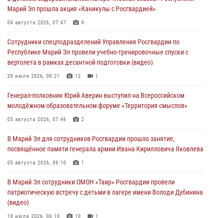
07 августа 2026, 06:25
8
1
Марий Эл прошла акция «Каникулы с Росгвардией»
Команда «Росгвардия» принимает участие в военно-спортивном
04 августа 2026, 07:47
9
многоборье «Акпатыр» в Марий Эл
Сотрудники спецподразделений Управления Росгвардии по
07 августа 2026, 05:43
10
Республике Марий Эл провели учебно-тренировочные спуски с
вертолета в рамках десантной подготовки (видео)
Представитель вневедомственной охраны Управления Росгвардии
по Республике Марий Эл принял участие в учебно-методическом
29 июля 2026, 08:21
12
1
сборе Росгвардии в Ижевске
Генерал-полковник Юрий Аверин выступил на Всероссийском
06 августа 2026, 09:37
10
молодёжном образовательном форуме «Территория смыслов»
В Марий Эл сотрудники ЛРР Росгвардии за прошедший месяц
03 августа 2026, 07:46
2
провели более 90 проверок мест хранения гражданского оружия
В Марий Эл для сотрудников Росгвардии прошло занятие,
06 августа 2026, 08:00
посвящённое памяти генерала армии Ивана Кирилловича Яковлева
В Марий Эл сотрудники вневедомственной охраны Росгвардии за
05 августа 2026, 09:10
1
прошедший месяц задержали 19 нарушителей
В Марий Эл сотрудники ОМОН «Таир» Росгвардии провели
05 августа 2026, 09:44
патриотическую встречу с детьми в лагере имени Володи Дубинина
(видео)
18 июля 2026, 06:10
10
1