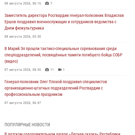
08 августа 2026, 06:15
7
Заместитель директора Росгвардии генерал-полковник Владислав
Ершов поздравил военнослужащих и сотрудников ведомства с
Днем физкультурника
08 августа 2026, 03:30
В Марий Эл прошли тактико-специальные соревнования среди
спецподразделений, посвящённые памяти погибшего бойца СОБР
(видео)
07 августа 2026, 08:30
11
1
Генерал-полковник Олег Плохой поздравил специалистов
организационно-штатных подразделений Росгвардии с
профессиональным праздником
07 августа 2026, 06:47
Начальник отдела вневедомственной охраны Управления
Росгвардии по Республике Марий Эл принял участие во
ПОПУЛЯРНЫЕ НОВОСТИ
Всероссийском семинаре в Нижнем Новгороде (видео)
В детском оздоровительном лагере «Лесная сказка» Республики