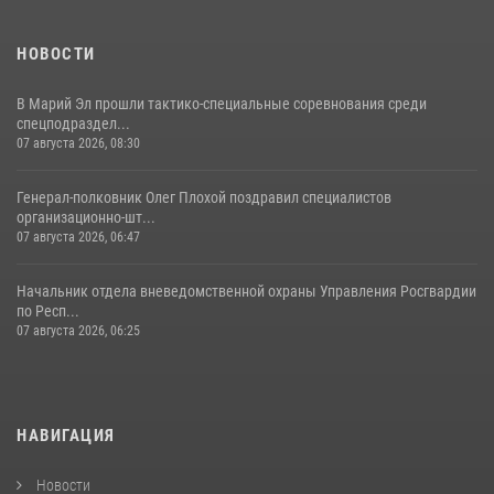
посвященных дню памяти небесного покровителя ведомства
(видео)
НОВОСТИ
28 июля 2026, 11:52
16
1
В Марий Эл прошли тактико-специальные соревнования среди
спецподраздел...
07 августа 2026, 08:30
Генерал-полковник Олег Плохой поздравил специалистов
организационно-шт...
07 августа 2026, 06:47
Начальник отдела вневедомственной охраны Управления Росгвардии
по Респ...
07 августа 2026, 06:25
НАВИГАЦИЯ
Новости