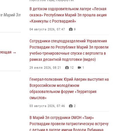
сказка» Республики Марий Эл прошла акция
«Каникулы с Росгвардией»
В детском оздоровительном лагере «Лесная
ке Марий Эл
сказка» Республики Марий Эл прошла акция
04 августа 2026, 07:47
9
«Каникулы с Росгвардией»
Сотрудники Центра лицензионно-
04 августа 2026, 07:47
9
разрешительной работы Управления
Росгвардии по Республике Марий Эл приняли
Сотрудники спецподразделений Управления
участие в совещании по вопросам
Росгвардии по Республике Марий Эл провели
организации летне-осеннего сезона охоты
ующая →
учебно-тренировочные спуски с вертолета в
рамках десантной подготовки (видео)
04 августа 2026, 06:46
29 июля 2026, 08:21
12
1
В Йошкар-Оле для сотрудников Росгвардии
провели занятие по антикоррупционной
Генерал-полковник Юрий Аверин выступил на
тематике
Всероссийском молодёжном
образовательном форуме «Территория
04 августа 2026, 06:06
2
смыслов»
Генерал-полковник Юрий Аверин выступил на
03 августа 2026, 07:46
2
Всероссийском молодёжном
образовательном форуме «Территория
В Марий Эл сотрудники ОМОН «Таир»
смыслов»
Росгвардии провели патриотическую встречу
с детьми в лагере имени Володи Дубинина
03 августа 2026, 07:46
2