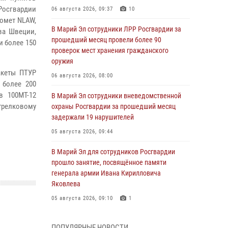
осгвардии
06 августа 2026, 09:37
10
томет NLAW,
В Марий Эл сотрудники ЛРР Росгвардии за
ва Швеции,
прошедший месяц провели более 90
и более 150
проверок мест хранения гражданского
оружия
акеты ПТУР
06 августа 2026, 08:00
 более 200
в 100МТ-12
В Марий Эл сотрудники вневедомственной
стрелковому
охраны Росгвардии за прошедший месяц
задержали 19 нарушителей
05 августа 2026, 09:44
В Марий Эл для сотрудников Росгвардии
прошло занятие, посвящённое памяти
генерала армии Ивана Кирилловича
Яковлева
05 августа 2026, 09:10
1
В детском оздоровительном лагере «Лесная
ПОПУЛЯРНЫЕ НОВОСТИ