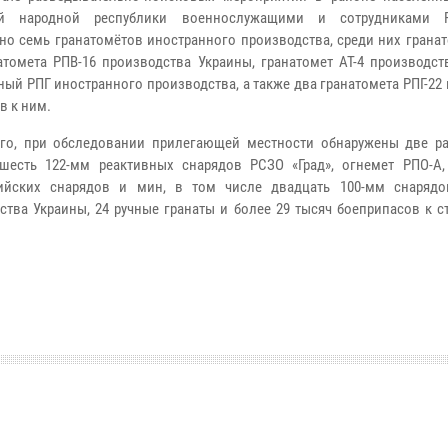
ой народной республики военнослужащими и сотрудниками Р
но семь гранатомётов иностранного производства, среди них грана
атомета РПВ-16 производства Украины, гранатомет АТ-4 производст
ный РПГ иностранного производства, а также два гранатомета РПГ-22 
в к ним.
го, при обследовании прилегающей местности обнаружены две р
 шесть 122-мм реактивных снарядов РСЗО «Град», огнемет РПО-А,
рийских снарядов и мин, в том числе двадцать 100-мм снарядо
ства Украины, 24 ручные гранаты и более 29 тысяч боеприпасов к 