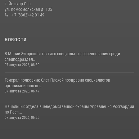
г. Йошкар-Ола,
11 июля 2026, 06:20
9
1
ул. Комсомольская д. 135
+ 7 (8362) 42-01-49
В Йошкар-Оле росгвардейцы приняли участие в торжествах,
посвященных дню памяти небесного покровителя ведомства
(видео)
НОВОСТИ
28 июля 2026, 11:52
16
1
В Марий Эл прошли тактико-специальные соревнования среди
спецподраздел...
07 августа 2026, 08:30
Генерал-полковник Олег Плохой поздравил специалистов
организационно-шт...
07 августа 2026, 06:47
Начальник отдела вневедомственной охраны Управления Росгвардии
по Респ...
07 августа 2026, 06:25