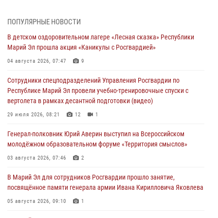
Начальник отдела вневедомственной охраны Управления
Росгвардии по Республике Марий Эл принял участие во
ПОПУЛЯРНЫЕ НОВОСТИ
Всероссийском семинаре в Нижнем Новгороде (видео)
В детском оздоровительном лагере «Лесная сказка» Республики
07 августа 2026, 06:25
8
1
Марий Эл прошла акция «Каникулы с Росгвардией»
Команда «Росгвардия» принимает участие в военно-спортивном
04 августа 2026, 07:47
9
многоборье «Акпатыр» в Марий Эл
Сотрудники спецподразделений Управления Росгвардии по
07 августа 2026, 05:43
10
Республике Марий Эл провели учебно-тренировочные спуски с
вертолета в рамках десантной подготовки (видео)
Представитель вневедомственной охраны Управления Росгвардии
по Республике Марий Эл принял участие в учебно-методическом
29 июля 2026, 08:21
12
1
сборе Росгвардии в Ижевске
Генерал-полковник Юрий Аверин выступил на Всероссийском
06 августа 2026, 09:37
10
молодёжном образовательном форуме «Территория смыслов»
В Марий Эл сотрудники ЛРР Росгвардии за прошедший месяц
03 августа 2026, 07:46
2
провели более 90 проверок мест хранения гражданского оружия
В Марий Эл для сотрудников Росгвардии прошло занятие,
06 августа 2026, 08:00
посвящённое памяти генерала армии Ивана Кирилловича Яковлева
В Марий Эл сотрудники вневедомственной охраны Росгвардии за
05 августа 2026, 09:10
1
прошедший месяц задержали 19 нарушителей