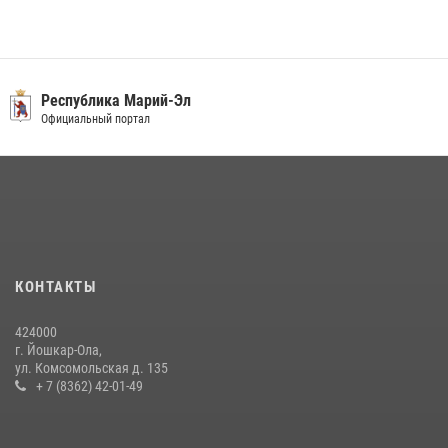
В Йошкар-Оле для сотрудников Росгвардии провели занятие по
антикоррупционной тематике
04 августа 2026, 06:06
2
В Марий Эл сотрудники Росгвардии присоединились к масштабной
Республика Марий-Эл
донорской акции (видео)
Официальный портал
30 июля 2026, 12:42
8
1
В Йошкар-Оле руководство и сотрудники регионального управления
Росгвардии почтили память героя, погибшего при исполнении
служебного долга
24 июля 2026, 09:30
6
КОНТАКТЫ
Управление Росгвардии по Республике Марий Эл продолжает
знакомить граждан со службой в войсках национальной гвардии
424000
(видео)
г. Йошкар-Ола,
11 июля 2026, 06:20
9
1
ул. Комсомольская д. 135
+ 7 (8362) 42-01-49
В Йошкар-Оле росгвардейцы приняли участие в торжествах,
посвященных дню памяти небесного покровителя ведомства
(видео)