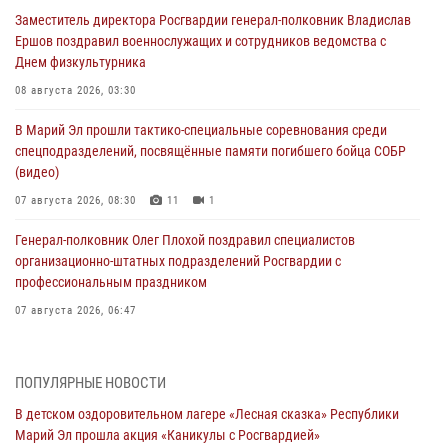
Заместитель директора Росгвардии генерал-полковник Владислав
Ершов поздравил военнослужащих и сотрудников ведомства с
Днем физкультурника
08 августа 2026, 03:30
В Марий Эл прошли тактико-специальные соревнования среди
спецподразделений, посвящённые памяти погибшего бойца СОБР
(видео)
07 августа 2026, 08:30
11
1
Генерал-полковник Олег Плохой поздравил специалистов
организационно-штатных подразделений Росгвардии с
профессиональным праздником
07 августа 2026, 06:47
Начальник отдела вневедомственной охраны Управления
Росгвардии по Республике Марий Эл принял участие во
ПОПУЛЯРНЫЕ НОВОСТИ
Всероссийском семинаре в Нижнем Новгороде (видео)
В детском оздоровительном лагере «Лесная сказка» Республики
07 августа 2026, 06:25
8
1
Марий Эл прошла акция «Каникулы с Росгвардией»