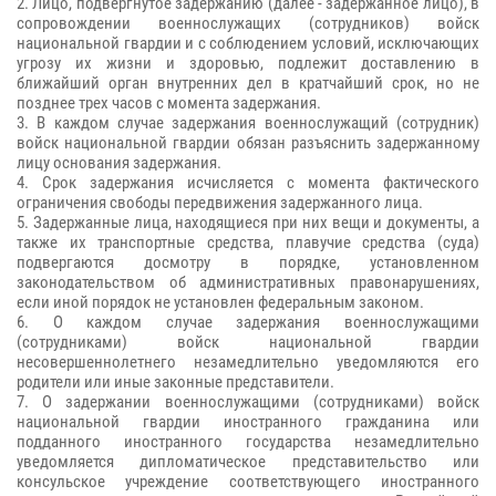
2. Лицо, подвергнутое задержанию (далее - задержанное лицо), в
сопровождении военнослужащих (сотрудников) войск
национальной гвардии и с соблюдением условий, исключающих
угрозу их жизни и здоровью, подлежит доставлению в
ближайший орган внутренних дел в кратчайший срок, но не
позднее трех часов с момента задержания.
3. В каждом случае задержания военнослужащий (сотрудник)
войск национальной гвардии обязан разъяснить задержанному
лицу основания задержания.
4. Срок задержания исчисляется с момента фактического
ограничения свободы передвижения задержанного лица.
5. Задержанные лица, находящиеся при них вещи и документы, а
также их транспортные средства, плавучие средства (суда)
подвергаются досмотру в порядке, установленном
законодательством об административных правонарушениях,
если иной порядок не установлен федеральным законом.
6. О каждом случае задержания военнослужащими
(сотрудниками) войск национальной гвардии
несовершеннолетнего незамедлительно уведомляются его
родители или иные законные представители.
7. О задержании военнослужащими (сотрудниками) войск
национальной гвардии иностранного гражданина или
подданного иностранного государства незамедлительно
уведомляется дипломатическое представительство или
консульское учреждение соответствующего иностранного