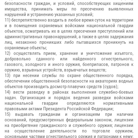
безопасности граждан, и условий, способствующих хищениям
имущества, принимать меры по пресечению выявленных
нарушений и устранению указанных условий;
11) беспрепятственно входить в любое время суток на территории
и в помещения охраняемых войсками национальной гвардии
объектов, осматривать их в целях пресечения преступлений или
административных правонарушений, а также в целях задержания
лиц, незаконно проникших либо пытавшихся проникнуть на
охраняемые объекты;
12) осуществлять прием, хранение и уничтожение изъятого,
добровольно сданного или найденного огнестрельного,
газового, холодного и иного оружия, боеприпасов, патронов к
оружию, взрывных устройств, взрывчатых веществ;
13) при несении службы по охране общественного порядка,
обеспечении общественной безопасности на акваториях водных
объектов производить досмотр плавучих средств (судов);
14) вести разведку в районах выполнения служебно-боевых
задач. Организация и порядок ведения разведки войсками
национальной гвардии определяются нормативными
правовыми актами Президента Российской Федерации;
15) выдавать гражданам и организациям при наличии
оснований, предусмотренных федеральным законом, лицензии
на приобретение гражданского и служебного оружия; лицензии
на осуществление деятельности по торговле оружием,
основными частями огнестрельного оружия и патронами к нему;