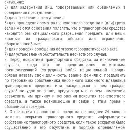
ситуациях;
3) для задержания лиц, подозреваемых или обвиняемых в
совершении преступления;
4) для пресечения преступления;
5) для проведения осмотра транспортного средства и (или) груза,
если имеются основания полагать, что в транспортном средстве
находятся без специального разрешения предметы или вещи,
изъятые из гражданского оборота или ограниченно
оборотоспособные;
6) для проверки сообщения об угрозе террористического акта;
7) для установления обстоятельств несчастного случая.
2. Перед вскрытием транспортного средства, за исключением
случаев, когда это не представляется возможным,
военнослужащий (сотрудник) войск национальной гвардии
обязан назвать свои должность, звание, фамилию, предъявить
по требованию собственника либо иного законного владельца
транспортного средства или находящихся в нем граждан
служебное удостоверение, предупредить о своем намерении,
разъяснить им причину и основания вскрытия транспортного
средства, а также возникающие в связи с этим права и
обязанности граждан.
3. О вскрытии транспортного средства не позднее 24 часов с
момента вскрытия транспортного средства информируется
собственник транспортного средства, если такое вскрытие было
осуществлено в его отсутствие, в порядке, определяемом