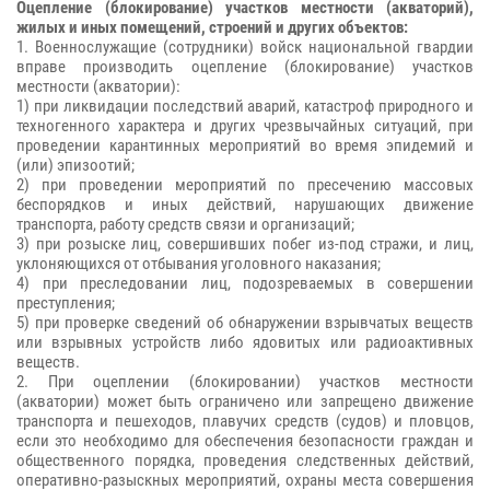
Оцепление (блокирование) участков местности (акваторий),
жилых и иных помещений, строений и других объектов:
1. Военнослужащие (сотрудники) войск национальной гвардии
вправе производить оцепление (блокирование) участков
местности (акватории):
1) при ликвидации последствий аварий, катастроф природного и
техногенного характера и других чрезвычайных ситуаций, при
проведении карантинных мероприятий во время эпидемий и
(или) эпизоотий;
2) при проведении мероприятий по пресечению массовых
беспорядков и иных действий, нарушающих движение
транспорта, работу средств связи и организаций;
3) при розыске лиц, совершивших побег из-под стражи, и лиц,
уклоняющихся от отбывания уголовного наказания;
4) при преследовании лиц, подозреваемых в совершении
преступления;
5) при проверке сведений об обнаружении взрывчатых веществ
или взрывных устройств либо ядовитых или радиоактивных
веществ.
2. При оцеплении (блокировании) участков местности
(акватории) может быть ограничено или запрещено движение
транспорта и пешеходов, плавучих средств (судов) и пловцов,
если это необходимо для обеспечения безопасности граждан и
общественного порядка, проведения следственных действий,
оперативно-разыскных мероприятий, охраны места совершения