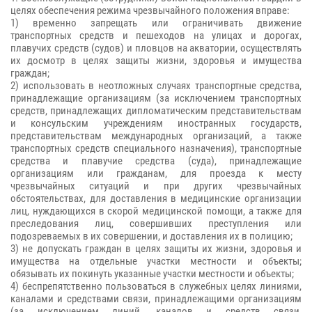
целях обеспечения режима чрезвычайного положения вправе:
1) временно запрещать или ограничивать движение
транспортных средств и пешеходов на улицах и дорогах,
плавучих средств (судов) и пловцов на акватории, осуществлять
их досмотр в целях защиты жизни, здоровья и имущества
граждан;
2) использовать в неотложных случаях транспортные средства,
принадлежащие организациям (за исключением транспортных
средств, принадлежащих дипломатическим представительствам
и консульским учреждениям иностранных государств,
представительствам международных организаций, а также
транспортных средств специального назначения), транспортные
средства и плавучие средства (суда), принадлежащие
организациям или гражданам, для проезда к месту
чрезвычайных ситуаций и при других чрезвычайных
обстоятельствах, для доставления в медицинские организации
лиц, нуждающихся в скорой медицинской помощи, а также для
преследования лиц, совершивших преступления или
подозреваемых в их совершении, и доставления их в полицию;
3) не допускать граждан в целях защиты их жизни, здоровья и
имущества на отдельные участки местности и объекты;
обязывать их покинуть указанные участки местности и объекты;
4) беспрепятственно пользоваться в служебных целях линиями,
каналами и средствами связи, принадлежащими организациям
(за исключением линий, каналов и средств связи,