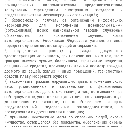
принадлежащих дипломатическим представительствам,
консульским учреждениям иностранных государств и
представительствам международных организаций);
5) безвозмездно получать от организаций информацию,
необходимую для исполнения военнослужащими
(сотрудниками) войск национальной гвардии служебных
обязанностей, за исключением случаев, когда
законодательством Российской Федерации установлен иной
порядок получения соответствующей информации;
6) осуществлять проверку у граждан документов,
удостоверяющих их личность, при наличии данных о том, что у
граждан имеется оружие, боеприпасы, взрывчатые вещества,
специальные средства, производить личный досмотр граждан,
досмотр их вещей, жилых и иных помещений, транспортных
средств, плавучих средств (судов);
7) задерживать граждан, нарушивших правила комендантского
часа, установленные в соответствии с федеральным
законодательством, до его окончания, а лиц, не имеющих при
себе документов, удостоверяющих их личность, задерживать до
установления их личности, но не более чем на срок,
предусмотренный федеральным законодательством, с
последующим их доставлением в полицию;
8) принимать неотложные меры по спасению людей, охране
имущества, оставшегося без присмотра, обеспечению охраны