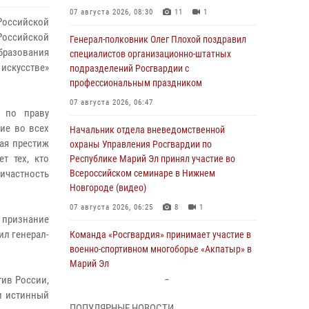
07 августа 2026, 08:30
11
1
Российской
оссийской
Генерал-полковник Олег Плохой поздравил
бразования
специалистов организационно-штатных
искусстве»
подразделений Росгвардии с
профессиональным праздником
07 августа 2026, 06:47
ь по праву
тие во всех
Начальник отдела вневедомственной
ая престиж
охраны Управления Росгвардии по
т тех, кто
Республике Марий Эл принял участие во
ричастность
Всероссийском семинаре в Нижнем
Новгороде (видео)
07 августа 2026, 06:25
8
1
 признание
ил генерал-
Команда «Росгвардия» принимает участие в
военно-спортивном многоборье «Акпатыр» в
Марий Эл
ив России,
07 августа 2026, 05:43
10
и истинный
ПОПУЛЯРНЫЕ НОВОСТИ