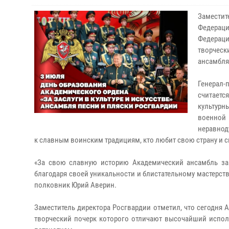
Заместит
Федерац
Федерац
творческ
ансамбля
Генерал
считаетс
культурн
военной 
неравнод
к славным воинским традициям, кто любит свою страну и с
«За свою славную историю Академический ансамбль за
благодаря своей уникальности и блистательному мастерств
полковник Юрий Аверин.
Заместитель директора Росгвардии отметил, что сегодня
творческий почерк которого отличают высочайший испол