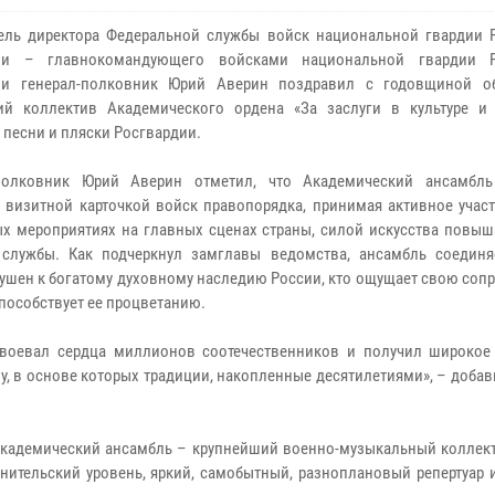
ель директора Федеральной службы войск национальной гвардии 
ии – главнокомандующего войсками национальной гвардии Р
ии генерал-полковник Юрий Аверин поздравил с годовщиной о
ий коллектив Академического ордена «За заслуги в культуре и 
 песни и пляски Росгвардии.
-полковник Юрий Аверин отметил, что Академический ансамбл
я визитной карточкой войск правопорядка, принимая активное учас
ых мероприятиях на главных сценах страны, силой искусства повыш
службы. Как подчеркнул замглавы ведомства, ансамбль соединяе
ушен к богатому духовному наследию России, кто ощущает свою соп
пособствует ее процветанию.
воевал сердца миллионов соотечественников и получил широкое
у, в основе которых традиции, накопленные десятилетиями», – добав
 Академический ансамбль – крупнейший военно-музыкальный коллект
нительский уровень, яркий, самобытный, разноплановый репертуар 