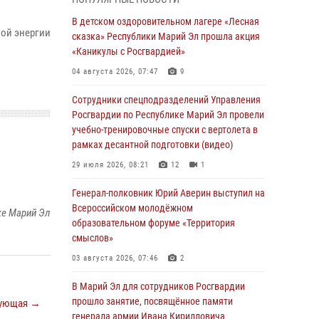
Представитель вневедомственной охраны
Управления Росгвардии по Республике
В детском оздоровительном лагере «Лесная
Марий Эл принял участие в учебно-
мой энергии
сказка» Республики Марий Эл прошла акция
методическом сборе Росгвардии в Ижевске
«Каникулы с Росгвардией»
06 августа 2026, 09:37
10
04 августа 2026, 07:47
9
В Марий Эл сотрудники ЛРР Росгвардии за
Сотрудники спецподразделений Управления
прошедший месяц провели более 90
Росгвардии по Республике Марий Эл провели
проверок мест хранения гражданского
учебно-тренировочные спуски с вертолета в
оружия
рамках десантной подготовки (видео)
06 августа 2026, 08:00
29 июля 2026, 08:21
12
1
В Марий Эл сотрудники вневедомственной
Генерал-полковник Юрий Аверин выступил на
охраны Росгвардии за прошедший месяц
Всероссийском молодёжном
ке Марий Эл
задержали 19 нарушителей
образовательном форуме «Территория
смыслов»
05 августа 2026, 09:44
03 августа 2026, 07:46
2
В Марий Эл для сотрудников Росгвардии
прошло занятие, посвящённое памяти
В Марий Эл для сотрудников Росгвардии
генерала армии Ивана Кирилловича
прошло занятие, посвящённое памяти
ующая →
Яковлева
генерала армии Ивана Кирилловича