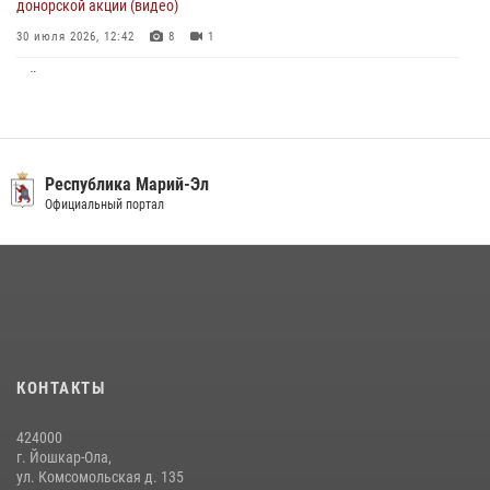
донорской акции (видео)
30 июля 2026, 12:42
8
1
В Йошкар-Оле руководство и сотрудники регионального управления
Росгвардии почтили память героя, погибшего при исполнении
служебного долга
24 июля 2026, 09:30
6
Республика Марий-Эл
Росгвардейцы в Республике Марий Эл приняли участие в
Официальный портал
праздновании Дня семьи, любви и верности (видео)
08 июля 2026, 13:48
16
1
Управление Росгвардии по Республике Марий Эл приняло участие в
охране общественного порядка в День семьи, любви и верности
09 июля 2026, 06:04
3
КОНТАКТЫ
Управление Росгвардии по Республике Марий Эл продолжает
знакомить граждан со службой в войсках национальной гвардии
424000
(видео)
г. Йошкар-Ола,
11 июля 2026, 06:20
9
1
ул. Комсомольская д. 135