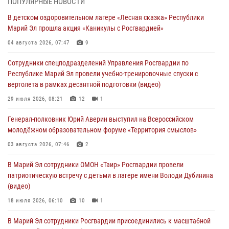
ПОПУЛЯРНЫЕ НОВОСТИ
Росгвардейцы в Марий Эл обеспечили правопорядок в ходе
В детском оздоровительном лагере «Лесная сказка» Республики
празднования Дня ВДВ и проведения матчевого турнира на Кубок
Марий Эл прошла акция «Каникулы с Росгвардией»
Раимкуля Малахбекова
04 августа 2026, 07:47
9
03 августа 2026, 06:52
7
Сотрудники спецподразделений Управления Росгвардии по
Центральная войсковая комендатура Росгвардии отмечает день
Республике Марий Эл провели учебно-тренировочные спуски с
образования 2 августа
вертолета в рамках десантной подготовки (видео)
02 августа 2026, 11:44
29 июля 2026, 08:21
12
1
В Росгвардии вспоминают российских воинов, погибших в Первой
Генерал-полковник Юрий Аверин выступил на Всероссийском
мировой войне 1914-1918 годов
молодёжном образовательном форуме «Территория смыслов»
01 августа 2026, 11:42
03 августа 2026, 07:46
2
1 августа – День дежурной службы войск национальной гвардии
В Марий Эл сотрудники ОМОН «Таир» Росгвардии провели
Российской Федерации
патриотическую встречу с детьми в лагере имени Володи Дубинина
01 августа 2026, 06:40
(видео)
18 июля 2026, 06:10
10
1
В Марий Эл сотрудники Росгвардии присоединились к масштабной