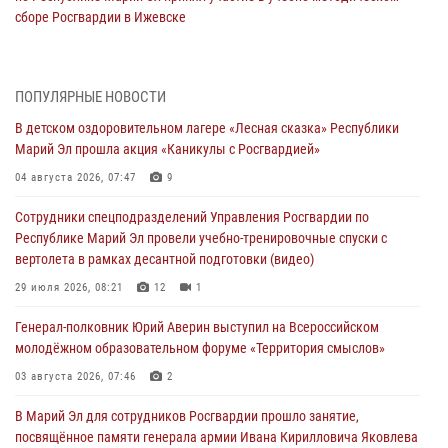
сборе Росгвардии в Ижевске
06 августа 2026, 09:37
10
В Марий Эл сотрудники ЛРР Росгвардии за прошедший месяц
ПОПУЛЯРНЫЕ НОВОСТИ
провели более 90 проверок мест хранения гражданского оружия
В детском оздоровительном лагере «Лесная сказка» Республики
06 августа 2026, 08:00
Марий Эл прошла акция «Каникулы с Росгвардией»
В Марий Эл сотрудники вневедомственной охраны Росгвардии за
04 августа 2026, 07:47
9
прошедший месяц задержали 19 нарушителей
Сотрудники спецподразделений Управления Росгвардии по
05 августа 2026, 09:44
Республике Марий Эл провели учебно-тренировочные спуски с
вертолета в рамках десантной подготовки (видео)
В Марий Эл для сотрудников Росгвардии прошло занятие,
посвящённое памяти генерала армии Ивана Кирилловича Яковлева
29 июля 2026, 08:21
12
1
05 августа 2026, 09:10
1
Генерал-полковник Юрий Аверин выступил на Всероссийском
молодёжном образовательном форуме «Территория смыслов»
В детском оздоровительном лагере «Лесная сказка» Республики
Марий Эл прошла акция «Каникулы с Росгвардией»
03 августа 2026, 07:46
2
04 августа 2026, 07:47
9
В Марий Эл для сотрудников Росгвардии прошло занятие,
посвящённое памяти генерала армии Ивана Кирилловича Яковлева
Сотрудники Центра лицензионно-разрешительной работы