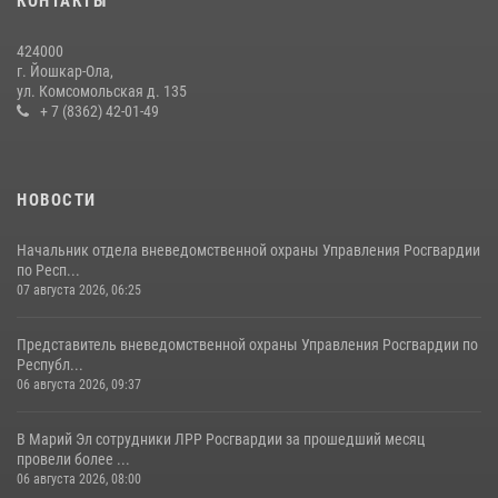
КОНТАКТЫ
Управление Росгвардии по Республике Марий Эл приняло участие в
охране общественного порядка в День семьи, любви и верности
424000
09 июля 2026, 06:04
3
г. Йошкар-Ола,
ул. Комсомольская д. 135
Управление Росгвардии по Республике Марий Эл продолжает
+ 7 (8362) 42-01-49
знакомить граждан со службой в войсках национальной гвардии
(видео)
11 июля 2026, 06:20
9
1
НОВОСТИ
Начальник отдела вневедомственной охраны Управления Росгвардии
по Респ...
07 августа 2026, 06:25
Представитель вневедомственной охраны Управления Росгвардии по
Республ...
06 августа 2026, 09:37
В Марий Эл сотрудники ЛРР Росгвардии за прошедший месяц
провели более ...
06 августа 2026, 08:00