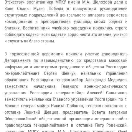
Отечеству» воспитанники МПКУ имени М.А. Шолохова дали в
Зале Славы Музея Победы в присутствии руководителей
структурных подразделений центрального аппарата ведомства,
командования и преподавателей училища, своих родных и
близких. Воспитанники учебного заведения поклялись строго
соблюдать кодекс чести кадета и гордо нести это звание, учиться
и служить на благо страны.
В торжественной церемонии приняли участие руководитель
Департамента по взаимодействию со средствами массовой
информации и институтами гражданского общества Росгвардии
генерал-лейтенант Сергей Шевчук, начальник Управления
образования Росгвардии генерал-майор Александр Медведев,
заместитель начальника Главного военно-политического
управления Росгвардии генерал-майор Алексей Сальников,
заместитель начальника Главного управления Росгвардии по г.
Москве генерал-майор Никита Собянин, генерал-полковник в
отставке Леонтий Шевцов, председатель Совета ветеранов
Общероссийской общественной организации ветеранов войск
правопорядка генерал-лейтенант в отставке Петр Ровенский,
начальник МПКУ имени М.А. Шолохова полковник Юрий