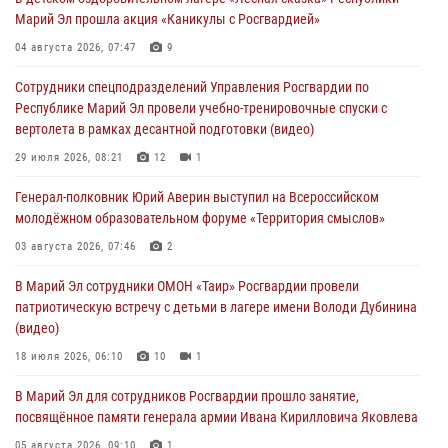
В Йошкар-Оле для сотрудников Росгвардии провели занятие по
Марий Эл прошла акция «Каникулы с Росгвардией»
антикоррупционной тематике
04 августа 2026, 07:47
9
04 августа 2026, 06:06
2
Сотрудники спецподразделений Управления Росгвардии по
Генерал-полковник Юрий Аверин выступил на Всероссийском
Республике Марий Эл провели учебно-тренировочные спуски с
молодёжном образовательном форуме «Территория смыслов»
вертолета в рамках десантной подготовки (видео)
03 августа 2026, 07:46
2
29 июля 2026, 08:21
12
1
Росгвардейцы в Марий Эл обеспечили правопорядок в ходе
Генерал-полковник Юрий Аверин выступил на Всероссийском
празднования Дня ВДВ и проведения матчевого турнира на Кубок
молодёжном образовательном форуме «Территория смыслов»
Раимкуля Малахбекова
03 августа 2026, 07:46
2
03 августа 2026, 06:52
7
В Марий Эл сотрудники ОМОН «Таир» Росгвардии провели
Центральная войсковая комендатура Росгвардии отмечает день
патриотическую встречу с детьми в лагере имени Володи Дубинина
образования 2 августа
(видео)
02 августа 2026, 11:44
18 июля 2026, 06:10
10
1
В Марий Эл для сотрудников Росгвардии прошло занятие,
посвящённое памяти генерала армии Ивана Кирилловича Яковлева
05 августа 2026, 09:10
1