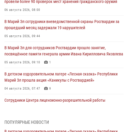
провели более 90 проверок мест хранения гражданского оружия
06 августа 2026, 08:00
В Марий Эл сотрудники вневедомственной охраны Росгвардии за
прошедший месяц задержали 19 нарушителей
05 августа 2026, 09:44
В Марий Эл для сотрудников Росгвардии прошло занятие,
посвящённое памяти генерала армии Ивана Кирилловича Яковлева
05 августа 2026, 09:10
1
В детском оздоровительном лагере «Лесная сказка» Республики
Марий Эл прошла акция «Каникулы с Росгвардией»
04 августа 2026, 07:47
9
Сотрудники Центра лицензионно-разрешительной работы
Управления Росгвардии по Республике Марий Эл приняли участие в
совещании по вопросам организации летне-осеннего сезона охоты
04 августа 2026, 06:46
ПОПУЛЯРНЫЕ НОВОСТИ
В детском оздоровительном лагере «Лесная сказка» Республики