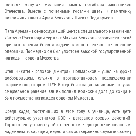
почтили минутой молчания память погибших защитников
Отечества. Вместе с почетными гостями цветы к памятнику
возложили кадеты Артем Беляков и Никита Подмарьков.
Папа Артема - военнослужащий центра специального назначения
«Витязь» Росгвардии сержант Михаил Беляков - героически погиб
при выполнении боевой задачи в зоне специальной военной
операции. Посмертно он был удостоен высокой государственной
награды – ордена Мужества.
Отец Никиты - рядовой Дмитрий Подмарьков - ушел на фронт
добровольцем, служил в противотанковом подразделении
старшим оператором ПТУР. В ходе боя с националистами получил
смертельное ранение. Он выполнил воинский долг до конца и
был посмертно награжден орденом Мужества.
Среди кадет, поступивших в этом году в училище, есть дети
действующих участников СВО и ветеранов боевых действий.
Торжественную клятву «быть честным и дисциплинированным,
надежным товарищем, верно и самоотверженно служить своему