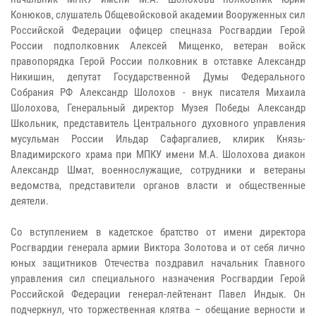
Конюков, слушатель Общевойсковой академии Вооруженных сил
Российской Федерации офицер спецназа Росгвардии Герой
России подполковник Алексей Мищенко, ветеран войск
правопорядка Герой России полковник в отставке Александр
Никишин, депутат Государственной Думы Федерального
Собрания РФ Александр Шолохов - внук писателя Михаила
Шолохова, Генеральный директор Музея Победы Александр
Школьник, представитель Центрального духовного управления
мусульман России Ильдар Сафаргалиев, клирик Князь-
Владимирского храма при МПКУ имени М.А. Шолохова диакон
Александр Шмат, военнослужащие, сотрудники и ветераны
ведомства, представители органов власти и общественные
деятели.
Со вступлением в кадетское братство от имени директора
Росгвардии генерала армии Виктора Золотова и от себя лично
юных защитников Отечества поздравил начальник Главного
управления сил специального назначения Росгвардии Герой
Российской Федерации генерал-лейтенант Павел Индык. Он
подчеркнул, что торжественная клятва – обещание верности и