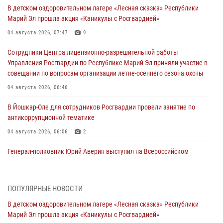
В детском оздоровительном лагере «Лесная сказка» Республики
Марий Эл прошла акция «Каникулы с Росгвардией»
04 августа 2026, 07:47
9
Сотрудники Центра лицензионно-разрешительной работы
Управления Росгвардии по Республике Марий Эл приняли участие в
совещании по вопросам организации летне-осеннего сезона охоты
04 августа 2026, 06:46
В Йошкар-Оле для сотрудников Росгвардии провели занятие по
антикоррупционной тематике
04 августа 2026, 06:06
2
Генерал-полковник Юрий Аверин выступил на Всероссийском
молодёжном образовательном форуме «Территория смыслов»
03 августа 2026, 07:46
2
ПОПУЛЯРНЫЕ НОВОСТИ
Росгвардейцы в Марий Эл обеспечили правопорядок в ходе
В детском оздоровительном лагере «Лесная сказка» Республики
празднования Дня ВДВ и проведения матчевого турнира на Кубок
Марий Эл прошла акция «Каникулы с Росгвардией»
Раимкуля Малахбекова