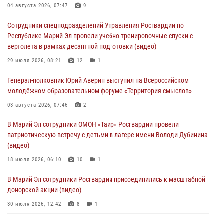
04 августа 2026, 07:47
9
03 августа 2026, 06:52
7
Сотрудники спецподразделений Управления Росгвардии по
Центральная войсковая комендатура Росгвардии отмечает день
Республике Марий Эл провели учебно-тренировочные спуски с
образования 2 августа
вертолета в рамках десантной подготовки (видео)
02 августа 2026, 11:44
29 июля 2026, 08:21
12
1
В Росгвардии вспоминают российских воинов, погибших в Первой
Генерал-полковник Юрий Аверин выступил на Всероссийском
мировой войне 1914-1918 годов
молодёжном образовательном форуме «Территория смыслов»
01 августа 2026, 11:42
03 августа 2026, 07:46
2
1 августа – День дежурной службы войск национальной гвардии
В Марий Эл сотрудники ОМОН «Таир» Росгвардии провели
Российской Федерации
патриотическую встречу с детьми в лагере имени Володи Дубинина
01 августа 2026, 06:40
(видео)
18 июля 2026, 06:10
10
1
В Марий Эл сотрудники Росгвардии присоединились к масштабной
донорской акции (видео)
30 июля 2026, 12:42
8
1