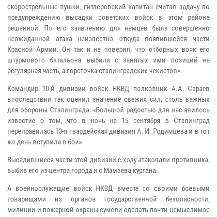
скорострельные пушки, гитлеровский капитан считал задачу по
предупреждению высадки советских войск в этом районе
решенной. По его заявлению для немцев была совершенно
неожиданной атака неизвестно откуда появившейся части
Красной Армии. Он так и не поверил, что отборных вояк его
штурмового батальона выбила с занятых ими позиций не
регулярная часть, а горсточка сталинградских чекистов».
Командир 10-й дивизии войск НКВД полковник А.А. Сараев
впоследствии так оценил значение свежих сил, столь важных
для обороны Сталинграда: «Большой радостью для нас явилось
известие о том, что в ночь на 15 сентября в Сталинград
переправилась 13-я гвардейская дивизия А. И. Родимцева и в тот
же день вступила в бои».
Высадившиеся части этой дивизии с ходу атаковали противника,
выбив его из центра города и с Мамаева кургана.
А военнослужащие войск НКВД вместе со своими боевыми
товарищами из органов государственной безопасности,
милиции и пожарной охраны сумели сделать почти немыслимое