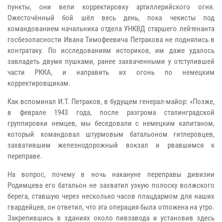
пункты, они вели корректировку артиллерийского огня.
Ожесточённый бой шёл весь день, пока чекисты под
командованием начальника отдела УНКВД старшего лейтенанта
госбезопасности Ивана Тимофеевича Петракова не поднялись в
контратаку. По исследованиям историков, им даже удалось
завладеть двумя пушками, ранее захваченными у отступившей
части РККА, и направить их огонь по немецким
корректировщикам.
Как вспоминал И.Т. Петраков, в будущем генерал-майор: «Позже,
в феврале 1943 года, после разгрома сталинградской
группировки немцев, мы беседовали с немецким капитаном,
который командовал штурмовым батальоном гитлеровцев,
захватившим железнодорожный вокзал и рвавшимся к
переправе.
На вопрос, почему в ночь накануне переправы дивизии
Родимцева его батальон не захватил узкую полоску волжского
берега, ставшую через несколько часов плацдармом для наших
гвардейцев, он ответил, что эта операция была отложена на утро.
Закрепившись в зданиях около пивзавода и установив здесь